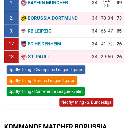
122-
1.
BAYERN MÜNCHEN
34
89
36
2.
BORUSSIA DORTMUND
34
70-34
73
3.
RB LEIPZIG
34
66-47
65
17.
FC HEIDENHEIM
34
41-72
26
18.
ST. PAULI
34
29-60
26
Uppflyttning - Champions League-ligafas
Uppflyttning - Europa League-ligafas
Uppflyttning - Conference League-kvalet
Bundesliga (Nedflyttning)
Nedflyttning - 2. Bundesliga
KOMMANDE MATCHER BORUSSIA