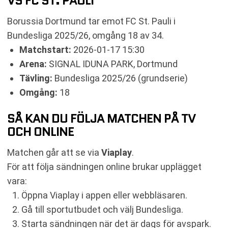
VS FC ST. PAULI
TABELL
KOMMANDE MATCHER BORUSSIA DORTMUND
Borussia Dortmund tar emot FC St. Pauli i
RELATERADE NYHETER
Bundesliga 2025/26, omgång 18 av 34.
Matchstart:
2026-01-17 15:30
Arena:
SIGNAL IDUNA PARK, Dortmund
Tävling:
Bundesliga 2025/26 (grundserie)
Omgång:
18
SÅ KAN DU FÖLJA MATCHEN PÅ TV
OCH ONLINE
Matchen går att se via
Viaplay
.
För att följa sändningen online brukar upplägget
vara:
Öppna Viaplay i appen eller webbläsaren.
Gå till sportutbudet och välj Bundesliga.
Starta sändningen när det är dags för avspark.