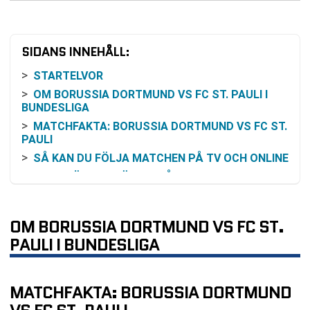
SIDANS INNEHÅLL:
STARTELVOR
OM BORUSSIA DORTMUND VS FC ST. PAULI I
BUNDESLIGA
MATCHFAKTA: BORUSSIA DORTMUND VS FC ST.
PAULI
SÅ KAN DU FÖLJA MATCHEN PÅ TV OCH ONLINE
TABELLÄGET INFÖR OMGÅNG 18
FORMKURVA OCH SENASTE RESULTAT
INBÖRDES MÖTEN: SENASTE RESULTATEN
OM BORUSSIA DORTMUND VS FC ST.
MELLAN LAGEN
PAULI I BUNDESLIGA
ODDSLÄGE OCH FAVORITSKAP
KOMMANDE MATCHER EFTER OMGÅNG 18
VANLIGA FRÅGOR OM BORUSSIA DORTMUND VS
MATCHFAKTA: BORUSSIA DORTMUND
FC ST. PAULI