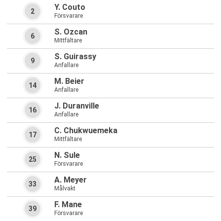
Y. Couto
2
Försvarare
S. Ozcan
6
Mittfältare
S. Guirassy
9
Anfallare
M. Beier
14
Anfallare
J. Duranville
16
Anfallare
C. Chukwuemeka
17
Mittfältare
N. Sule
25
Försvarare
A. Meyer
33
Målvakt
F. Mane
39
Försvarare