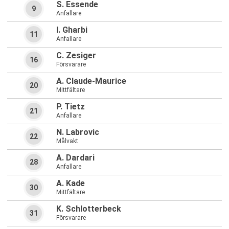
S. Essende
9
Anfallare
I. Gharbi
11
Anfallare
C. Zesiger
16
Försvarare
A. Claude-Maurice
20
Mittfältare
P. Tietz
21
Anfallare
N. Labrovic
22
Målvakt
A. Dardari
28
Anfallare
A. Kade
30
Mittfältare
K. Schlotterbeck
31
Försvarare