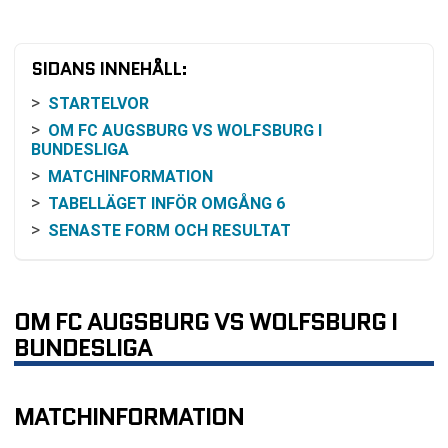
SIDANS INNEHÅLL:
STARTELVOR
OM FC AUGSBURG VS WOLFSBURG I
BUNDESLIGA
MATCHINFORMATION
TABELLÄGET INFÖR OMGÅNG 6
SENASTE FORM OCH RESULTAT
INBÖRDES MÖTEN SENASTE SÄSONGERNA
ODDSBILD OCH VINSTCHANSER
SÄNDNING OCH SÄTT ATT FÖLJA
OM FC AUGSBURG VS WOLFSBURG I
FAKTORER ATT HA KOLL PÅ UNDER OMGÅNG 6
BUNDESLIGA
VANLIGA FRÅGOR OM FC AUGSBURG VS
WOLFSBURG
MATCHINFORMATION
TABELL
KOMMANDE MATCHER FC AUGSBURG