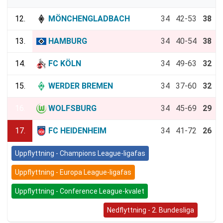
12.
MÖNCHENGLADBACH
34
42-53
38
13.
HAMBURG
34
40-54
38
14.
FC KÖLN
34
49-63
32
15.
WERDER BREMEN
34
37-60
32
16.
WOLFSBURG
34
45-69
29
17.
FC HEIDENHEIM
34
41-72
26
Uppflyttning - Champions League-ligafas
Uppflyttning - Europa League-ligafas
Uppflyttning - Conference League-kvalet
Bundesliga (Nedflyttning)
Nedflyttning - 2. Bundesliga