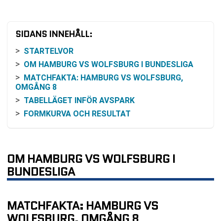
SIDANS INNEHÅLL:
STARTELVOR
OM HAMBURG VS WOLFSBURG I BUNDESLIGA
MATCHFAKTA: HAMBURG VS WOLFSBURG,
OMGÅNG 8
TABELLÄGET INFÖR AVSPARK
FORMKURVA OCH RESULTAT
INBÖRDES MÖTEN I BUNDESLIGA
VAD STÅR PÅ SPEL I OMGÅNG 8
SÄNDNING OCH HUR DU KAN FÖLJA MATCHEN
OM HAMBURG VS WOLFSBURG I
ODDS OCH VINSTCHANSER - SÅ BRUKAR
BUNDESLIGA
MARKNADEN LÄSA MATCHEN
KALENDER RUNT MATCHEN
MATCHFAKTA: HAMBURG VS
VANLIGA FRÅGOR OM HAMBURG VS
WOLFSBURG
WOLFSBURG, OMGÅNG 8