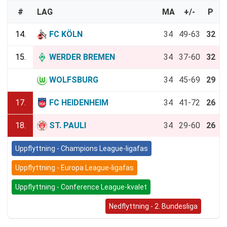
#
LAG
MA
+/-
P
14.
FC KÖLN
34
49-63
32
15.
WERDER BREMEN
34
37-60
32
16.
WOLFSBURG
34
45-69
29
17.
FC HEIDENHEIM
34
41-72
26
18.
ST. PAULI
34
29-60
26
Uppflyttning - Champions League-ligafas
Uppflyttning - Europa League-ligafas
Uppflyttning - Conference League-kvalet
Bundesliga (Nedflyttning)
Nedflyttning - 2. Bundesliga