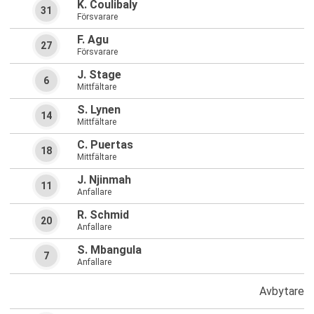
K. Coulibaly
31
Försvarare
F. Agu
27
Försvarare
J. Stage
6
Mittfältare
S. Lynen
14
Mittfältare
C. Puertas
18
Mittfältare
J. Njinmah
11
Anfallare
R. Schmid
20
Anfallare
S. Mbangula
7
Anfallare
Avbytare