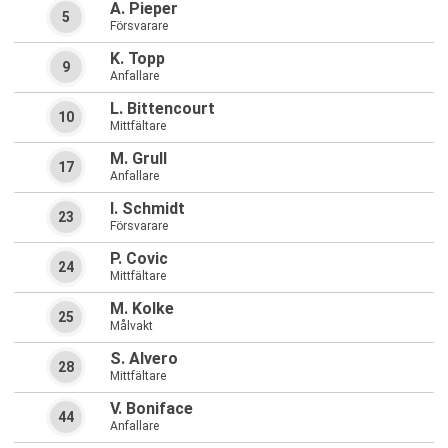
A. Pieper
5
Försvarare
K. Topp
9
Anfallare
L. Bittencourt
10
Mittfältare
M. Grull
17
Anfallare
I. Schmidt
23
Försvarare
P. Covic
24
Mittfältare
M. Kolke
25
Målvakt
S. Alvero
28
Mittfältare
V. Boniface
44
Anfallare