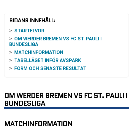
SIDANS INNEHÅLL:
STARTELVOR
OM WERDER BREMEN VS FC ST. PAULI I
BUNDESLIGA
MATCHINFORMATION
TABELLÄGET INFÖR AVSPARK
FORM OCH SENASTE RESULTAT
INBÖRDES MÖTEN
ODDSLÄGE OCH FAVORITSKAP
SÅ FÖLJER DU MATCHEN
OM WERDER BREMEN VS FC ST. PAULI I
KORT HISTORIK OCH KONTEXT
BUNDESLIGA
VANLIGA FRÅGOR OM WERDER BREMEN VS FC
ST. PAULI
MATCHINFORMATION
TABELL
KOMMANDE MATCHER WERDER BREMEN