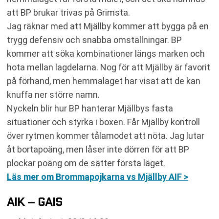
att BP brukar trivas på Grimsta.
Jag räknar med att Mjällby kommer att bygga på en
trygg defensiv och snabba omställningar. BP
kommer att söka kombinationer längs marken och
hota mellan lagdelarna. Nog för att Mjällby är favorit
på förhand, men hemmalaget har visat att de kan
knuffa ner större namn.
Nyckeln blir hur BP hanterar Mjällbys fasta
situationer och styrka i boxen. Får Mjällby kontroll
över rytmen kommer tålamodet att nöta. Jag lutar
åt bortapoäng, men låser inte dörren för att BP
plockar poäng om de sätter första läget.
Läs mer om Brommapojkarna vs Mjällby AIF >
AIK – GAIS