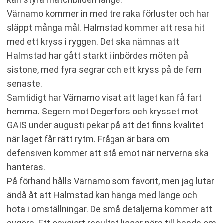
Värnamo kommer in med tre raka förluster och har
släppt många mål. Halmstad kommer att resa hit
med ett kryss i ryggen. Det ska nämnas att
Halmstad har gått starkt i inbördes möten på
sistone, med fyra segrar och ett kryss på de fem
senaste.
Samtidigt har Värnamo visat att laget kan få fart
hemma. Segern mot Degerfors och krysset mot
GAIS under augusti pekar på att det finns kvalitet
när laget får rätt rytm. Frågan är bara om
defensiven kommer att stå emot när nerverna ska
hanteras.
På förhand hålls Värnamo som favorit, men jag lutar
ändå åt att Halmstad kan hänga med länge och
hota i omställningar. De små detaljerna kommer att
avgöra. Ett oavgjort resultat ligger nära till hands om