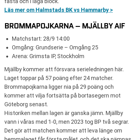
fasta och i låga block.
Läs mer om Halmstads BK vs Hammarby >
BROMMAPOJKARNA – MJÄLLBY AIF
Matchstart: 28/9 14:00
Omgång: Grundserie – Omgång 25
Arena: Grimsta IP, Stockholm
Mjällby kommer att försvara serieledningen här.
Laget toppar på 57 poäng efter 24 matcher.
Brommapojkarna ligger nia på 29 poäng och
kommer att vilja fortsätta på bortasegern mot
Göteborg senast.
Historiken mellan lagen är ganska jämn. Mjällby
vann i våras med 1-0, men 2023 tog BP två segrar.
Det gör att matchen kommer att leva länge om
hemmalaget får första målet, och det ska nämnas