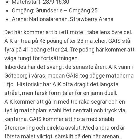
Matchstart: 28/9 16:30
Omgång: Grundserie – Omgång 25
Arena: Nationalarenan, Strawberry Arena
Det här kommer att bli ett möte i tabellens övre del.
AIK är trea på 43 poäng efter 23 matcher. GAIS står
fyra på 41 poäng efter 24. Tre poäng här kommer att
väga tungt för fortsättningen.
Inbördes har det svängt de senaste åren. AIK vann i
Göteborg i våras, medan GAIS tog bägge matcherna
i fjol. Historiskt har AIK ofta dragit det längsta
strået, men färsk form talar för en jämn duell.
AIK kommer att gå in med tre raka segrar och en
tydlig matchplan: stabilitet centralt och tryck via
kanterna. GAIS kommer att hota med snabb
återerövring och direkta avslut. Med andra ord är
första målet viktigt, särskilt på den här arenan.