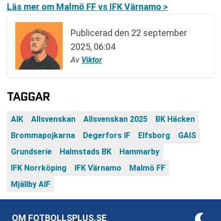
Läs mer om Malmö FF vs IFK Värnamo >
Publicerad den
22 september
2025, 06:04
Av
Viktor
TAGGAR
AIK
Allsvenskan
Allsvenskan 2025
BK Häcken
Brommapojkarna
Degerfors IF
Elfsborg
GAIS
Grundserie
Halmstads BK
Hammarby
IFK Norrköping
IFK Värnamo
Malmö FF
Mjällby AIF
OM FOTBOLLSPLUS.SE