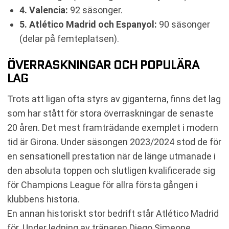
4. Valencia:
92 säsonger.
5. Atlético Madrid och Espanyol:
90 säsonger
(delar på femteplatsen).
ÖVERRASKNINGAR OCH POPULÄRA
LAG
Trots att ligan ofta styrs av giganterna, finns det lag
som har stått för stora överraskningar de senaste
20 åren. Det mest framträdande exemplet i modern
tid är Girona. Under säsongen 2023/2024 stod de för
en sensationell prestation när de länge utmanade i
den absoluta toppen och slutligen kvalificerade sig
för Champions League för allra första gången i
klubbens historia.
En annan historiskt stor bedrift står Atlético Madrid
för. Under ledning av tränaren Diego Simeone