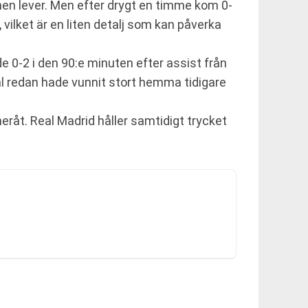
hen lever. Men efter drygt en timme kom 0-
vilket är en liten detalj som kan påverka
de 0-2 i den 90:e minuten efter assist från
al redan hade vunnit stort hemma tidigare
eråt. Real Madrid håller samtidigt trycket