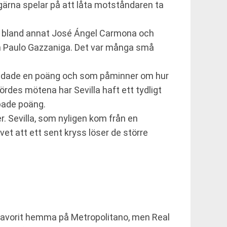
 gärna spelar på att låta motståndaren ta
ar, bland annat José Ángel Carmona och
en Paulo Gazzaniga. Det var många små
räddade en poäng och som påminner om hur
nbördes mötena har Sevilla haft ett tydligt
pade poäng.
r. Sevilla, som nyligen kom från en
et att ett sent kryss löser de större
r favorit hemma på Metropolitano, men Real