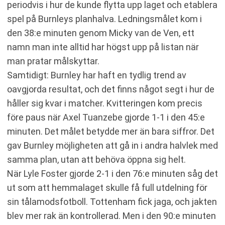
periodvis i hur de kunde flytta upp laget och etablera
spel på Burnleys planhalva. Ledningsmålet kom i
den 38:e minuten genom Micky van de Ven, ett
namn man inte alltid har högst upp på listan när
man pratar målskyttar.
Samtidigt: Burnley har haft en tydlig trend av
oavgjorda resultat, och det finns något segt i hur de
håller sig kvar i matcher. Kvitteringen kom precis
före paus när Axel Tuanzebe gjorde 1-1 i den 45:e
minuten. Det målet betydde mer än bara siffror. Det
gav Burnley möjligheten att gå in i andra halvlek med
samma plan, utan att behöva öppna sig helt.
När Lyle Foster gjorde 2-1 i den 76:e minuten såg det
ut som att hemmalaget skulle få full utdelning för
sin tålamodsfotboll. Tottenham fick jaga, och jakten
blev mer rak än kontrollerad. Men i den 90:e minuten