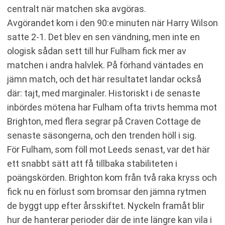
centralt när matchen ska avgöras.
Avgörandet kom i den 90:e minuten när Harry Wilson
satte 2-1. Det blev en sen vändning, men inte en
ologisk sådan sett till hur Fulham fick mer av
matchen i andra halvlek. På förhand väntades en
jämn match, och det här resultatet landar också
där: tajt, med marginaler. Historiskt i de senaste
inbördes mötena har Fulham ofta trivts hemma mot
Brighton, med flera segrar på Craven Cottage de
senaste säsongerna, och den trenden höll i sig.
För Fulham, som föll mot Leeds senast, var det här
ett snabbt sätt att få tillbaka stabiliteten i
poängskörden. Brighton kom från två raka kryss och
fick nu en förlust som bromsar den jämna rytmen
de byggt upp efter årsskiftet. Nyckeln framåt blir
hur de hanterar perioder där de inte längre kan vila i