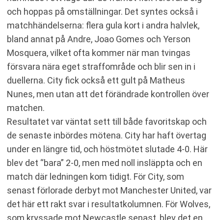
och hoppas på omställningar. Det syntes också i
matchhändelserna: flera gula kort i andra halvlek,
bland annat på Andre, Joao Gomes och Yerson
Mosquera, vilket ofta kommer när man tvingas
försvara nära eget straffområde och blir sen in i
duellerna. City fick också ett gult på Matheus
Nunes, men utan att det förändrade kontrollen över
matchen.
Resultatet var väntat sett till både favoritskap och
de senaste inbördes mötena. City har haft övertag
under en längre tid, och höstmötet slutade 4-0. Här
blev det “bara” 2-0, men med noll insläppta och en
match där ledningen kom tidigt. För City, som
senast förlorade derbyt mot Manchester United, var
det här ett rakt svar i resultatkolumnen. För Wolves,
som kryssade mot Newcastle senast, blev det en