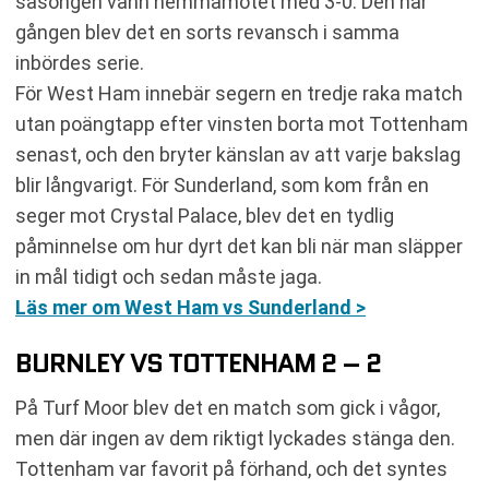
säsongen vann hemmamötet med 3-0. Den här
gången blev det en sorts revansch i samma
inbördes serie.
För West Ham innebär segern en tredje raka match
utan poängtapp efter vinsten borta mot Tottenham
senast, och den bryter känslan av att varje bakslag
blir långvarigt. För Sunderland, som kom från en
seger mot Crystal Palace, blev det en tydlig
påminnelse om hur dyrt det kan bli när man släpper
in mål tidigt och sedan måste jaga.
Läs mer om West Ham vs Sunderland >
BURNLEY VS TOTTENHAM 2 – 2
På Turf Moor blev det en match som gick i vågor,
men där ingen av dem riktigt lyckades stänga den.
Tottenham var favorit på förhand, och det syntes