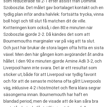
som reducerade till 2-1 efter assist från Dominik
Szoboszlai. Det målet gav bortalaget kontakt och en
tydlig plan inför andra halvlek: fortsätta trycka, vinna
boll högt och till slut få matchen dit de ville.
Kvitteringen kom också, i den 80:e minuten när
Szoboszlai gjorde 2-2. Då kändes det som att
Bournemouths marginaler var på väg att ta slut.
Och just här brukar de stora lagen ofta hitta en sista
växel. Men den här gången kom avgörandet åt andra
hållet. I den 90:e minuten gjorde Amine Adli 3-2, och
Liverpool hann inte svara. Det är ett resultat som
sticker ut, både för att Liverpool var tydlig favorit
och för att de senaste mötena ofta gått Liverpools
väg, inklusive 4-2 i höstmötet och flera klara segrar
säsongerna innan. Bournemouth har haft en
blandad period, men de visade att de kan såra bra