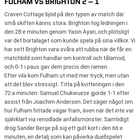
FULHAM VS BRIGHTON 2 – 1
Craven Cottage bjöd på den typen av match där
små skiften känns stora. Brighton tog ledningen i
den 28:e minuten genom Yasin Ayari, och plötsligt
var det bortalaget som kunde spela på sina villkor. Vi
har sett Brighton vara svåra att rubba när de får en
matchbild som handlar om kontroll och tålamod,
och 0-1 i paus gav dem precis den ramen.
Efter vila kom Fulham ut med mer tryck, men utan
att det blev stressigt. Titta på kvitteringen i den
72:a minuten: Samuel Chukwueze gjorde 1-1 efter
assist från Joachim Andersen. Det säger något om
hur Fulham hittade vägar fram, även när det inte var
självklart via renodlade anfallsmönster. Samtidigt
drog Sander Berge på sig ett gult kort i den 66:e
minuten, en detalj som kan påverka duellspelet