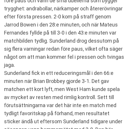
före paus och vann de små duellerna som bygger
trygghet: andrabollar, närkamper och återerövringar
efter första pressen. 2-0 kom på straff genom
Jarrod Bowen i den 28:e minuten, och när Mateus
Fernandes fyllde på till 3-0 i den 43:e minuten var
matchbilden tydlig. Sunderland drog dessutom på
sig flera varningar redan före paus, vilket ofta säger
något om att man kommer fel i pressen och tvingas
jaga.
Sunderland fick in ett reduceringsmål i den 66:e
minuten när Brian Brobbey gjorde 3-1. Det gav
matchen ett kort lyft, men West Ham kunde spela
av mycket av resten med rimlig kontroll. Sett till
förutsättningarna var det här inte en match med
tydligt favoritskap på förhand, men resultatet
sticker ändå ut eftersom Sunderland tidigare under