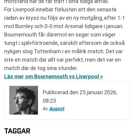
motstånd när de får träff i sina tidiga anfall.
För Liverpool innebär förlusten att den senaste
raden av kryss nu följs av en ny motgång, efter 1-1
mot Burnley och 0-0 mot Arsenal tidigare i januari.
Bournemouth får däremot en seger som väger
tungt i självförtroende, särskilt eftersom de också
nyligen slog Tottenham i en målrik match. Det var
inte en match där allt var perfekt, men det var en
match där de tog sina stunder.
Läs mer om Bournemouth vs Liverpool >
Publicerad den
25 januari 2026,
08:23
Av
August
TAGGAR