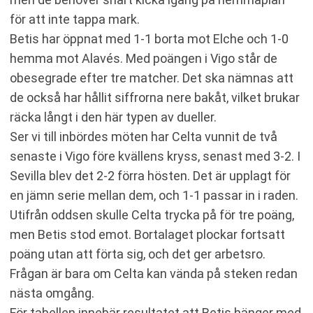
för att inte tappa mark.
Betis har öppnat med 1-1 borta mot Elche och 1-0
hemma mot Alavés. Med poängen i Vigo står de
obesegrade efter tre matcher. Det ska nämnas att
de också har hållit siffrorna nere bakåt, vilket brukar
räcka långt i den här typen av dueller.
Ser vi till inbördes möten har Celta vunnit de två
senaste i Vigo före kvällens kryss, senast med 3-2. I
Sevilla blev det 2-2 förra hösten. Det är upplagt för
en jämn serie mellan dem, och 1-1 passar in i raden.
Utifrån oddsen skulle Celta trycka på för tre poäng,
men Betis stod emot. Bortalaget plockar fortsatt
poäng utan att förta sig, och det ger arbetsro.
Frågan är bara om Celta kan vända på steken redan
nästa omgång.
För tabellen innebär resultatet att Betis hänger med