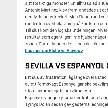
sitt försiktiga mönster. En tilltrasslad situ
Antonio Martinez klev fram, andades ut och
nedflyttningsstrecket. Men Elche, med en 
medveten överbelastning på kanterna och tv
Till slut kom den logiska utdelningen. Alvar
resultat som egentligen inte hjälper något a
zonen. Därför händer det – och därför kan 
Läs mer om Elche vs Alaves >
SEVILLA VS ESPANYOL 2
Ett sus av frustration låg länge över Esta
av ett formsvagt Espanyol ganska bekvämt. 
störa hemmalagets bekväma rytm.
Espanyol stängde ytorna centralt och tvingad
Tyrhys Dolan sedan gav gästerna ledningen i