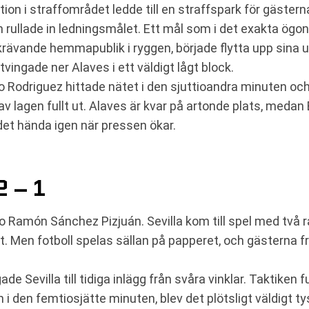
ation i straffområdet ledde till en straffspark för gästern
 rullade in ledningsmålet. Ett mål som i det exakta ögon
krävande hemmapublik i ryggen, började flytta upp sina 
ingade ner Alaves i ett väldigt lågt block.
o Rodriguez hittade nätet i den sjuttioandra minuten och 
v lagen fullt ut. Alaves är kvar på artonde plats, medan E
det hända igen när pressen ökar.
 – 1
dio Ramón Sánchez Pizjuán. Sevilla kom till spel med två
Men fotboll spelas sällan på papperet, och gästerna från
e Sevilla till tidiga inlägg från svåra vinklar. Taktiken 
 den femtiosjätte minuten, blev det plötsligt väldigt ty