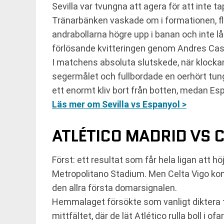
Sevilla var tvungna att agera för att inte tap
Tränarbänken vaskade om i formationen, fly
andrabollarna högre upp i banan och inte l
förlösande kvitteringen genom Andres Cas
I matchens absoluta slutskede, när klockan
segermålet och fullbordade en oerhört tung v
ett enormt kliv bort från botten, medan Es
Läs mer om Sevilla vs Espanyol >
ATLÉTICO MADRID VS CE
Först: ett resultat som får hela ligan att
Metropolitano Stadium. Men Celta Vigo kom
den allra första domarsignalen.
Hemmalaget försökte som vanligt diktera te
mittfältet, där de lät Atlético rulla boll i 