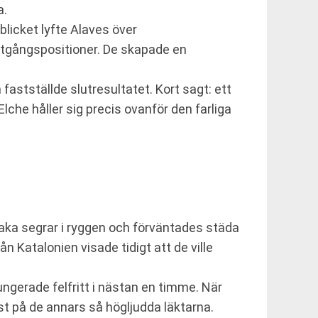
a.
blicket lyfte Alaves över
utgångspositioner. De skapade en
fastställde slutresultatet. Kort sagt: ett
lche håller sig precis ovanför den farliga
 raka segrar i ryggen och förväntades städa
 Katalonien visade tidigt att de ville
fungerade felfritt i nästan en timme. När
st på de annars så högljudda läktarna.