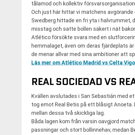
tålamod och kollektiv försvarsorganisation
Och just här hittar vi matchens avgörande 
Swedberg hittade en fri yta i halvrummet, d
misstag och satte bollen säkert i nät bak
Atlético försökte svara med en slutforcerin
hemmalaget, även om deras fjärdeplats är re
de menar allvar med sina ambitioner att sp
Läs mer om Atlético Madrid vs Celta Vigo
REAL SOCIEDAD VS REAL
Kvällen avslutades i San Sebastián med e
tog emot Real Betis på ett blåsigt Anoeta.
mellan dessa två skickliga lag.
Båda lagen kom från varsin oavgjord match o
passningar och stort bollinnehav, medan Bet