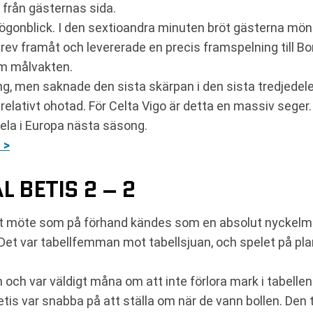
 från gästernas sida.
ögonblick. I den sextioandra minuten bröt gästerna mön
rev framåt och levererade en precis framspelning till Bor
om målvakten.
g, men saknade den sista skärpan i den sista tredjedelen
lativt ohotad. För Celta Vigo är detta en massiv seger. 
ela i Europa nästa säsong.
 >
 BETIS 2 – 2
tt möte som på förhand kändes som en absolut nyckelma
 Det var tabellfemman mot tabellsjuan, och spelet på pl
ch var väldigt måna om att inte förlora mark i tabellen.
is var snabba på att ställa om när de vann bollen. Den t