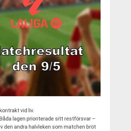
ntrakt vid liv.
åda lagen prioriterade sitt restförsvar –
jan av den andra halvleken som matchen bröt