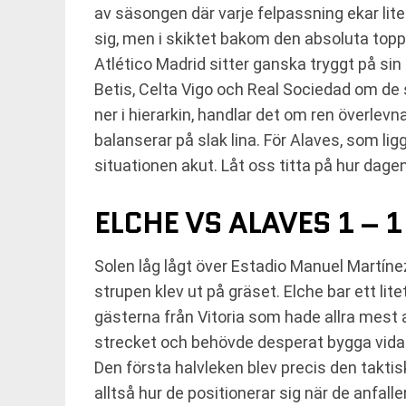
av säsongen där varje felpassning ekar lite
sig, men i skiktet bakom den absoluta toppen
Atlético Madrid sitter ganska tryggt på si
Betis, Celta Vigo och Real Sociedad om de 
ner i hierarkin, handlar det om ren överlev
balanserar på slak lina. För Alaves, som lig
situationen akut. Låt oss titta på hur dage
ELCHE VS ALAVES 1 – 1
Solen låg lågt över Estadio Manuel Martíne
strupen klev ut på gräset. Elche bar ett lit
gästerna från Vitoria som hade allra mest a
strecket och behövde desperat bygga vidare 
Den första halvleken blev precis den taktis
alltså hur de positionerar sig när de anfall