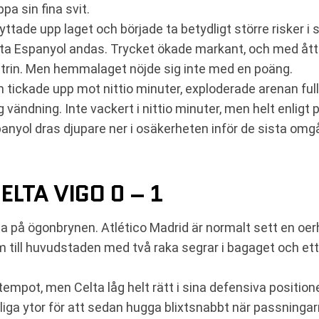
pa sin fina svit.
ttade upp laget och började ta betydligt större risker i
åta Espanyol andas. Trycket ökade markant, och med åtta
trin. Men hemmalaget nöjde sig inte med en poäng.
 tickade upp mot nittio minuter, exploderade arenan ful
ändning. Inte vackert i nittio minuter, men helt enligt p
panyol dras djupare ner i osäkerheten inför de sista om
LTA VIGO 0 – 1
 höja på ögonbrynen. Atlético Madrid är normalt sett en
 till huvudstaden med två raka segrar i bagaget och ett
mpot, men Celta låg helt rätt i sina defensiva position
ofarliga ytor för att sedan hugga blixtsnabbt när passningar