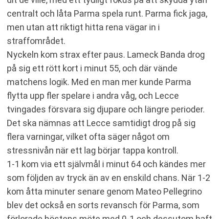
centralt och låta Parma spela runt. Parma fick jaga,
men utan att riktigt hitta rena vägar in i
straffområdet.
Nyckeln kom strax efter paus. Lameck Banda drog
på sig ett rött kort i minut 55, och där vände
matchens logik. Med en man mer kunde Parma
flytta upp fler spelare i andra våg, och Lecce
tvingades försvara sig djupare och längre perioder.
Det ska nämnas att Lecce samtidigt drog på sig
flera varningar, vilket ofta säger något om
stressnivån när ett lag börjar tappa kontroll.
1-1 kom via ett självmål i minut 64 och kändes mer
som följden av tryck än av en enskild chans. När 1-2
kom åtta minuter senare genom Mateo Pellegrino
blev det också en sorts revansch för Parma, som
förlorade höstens möte med 0-1 och dessutom haft