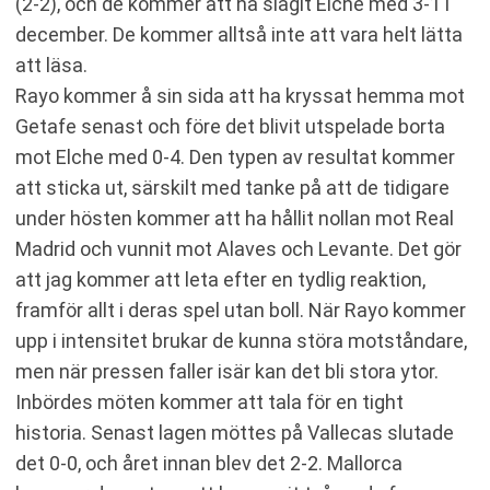
(2-2), och de kommer att ha slagit Elche med 3-1 i
december. De kommer alltså inte att vara helt lätta
att läsa.
Rayo kommer å sin sida att ha kryssat hemma mot
Getafe senast och före det blivit utspelade borta
mot Elche med 0-4. Den typen av resultat kommer
att sticka ut, särskilt med tanke på att de tidigare
under hösten kommer att ha hållit nollan mot Real
Madrid och vunnit mot Alaves och Levante. Det gör
att jag kommer att leta efter en tydlig reaktion,
framför allt i deras spel utan boll. När Rayo kommer
upp i intensitet brukar de kunna störa motståndare,
men när pressen faller isär kan det bli stora ytor.
Inbördes möten kommer att tala för en tight
historia. Senast lagen möttes på Vallecas slutade
det 0-0, och året innan blev det 2-2. Mallorca