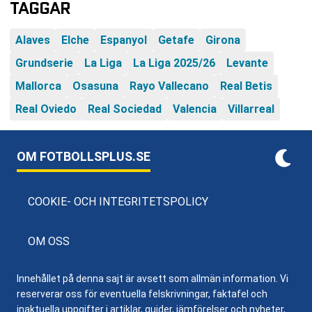
TAGGAR
Alaves
Elche
Espanyol
Getafe
Girona
Grundserie
La Liga
La Liga 2025/26
Levante
Mallorca
Osasuna
Rayo Vallecano
Real Betis
Real Oviedo
Real Sociedad
Valencia
Villarreal
OM FOTBOLLSPLUS.SE
COOKIE- OCH INTEGRITETSPOLICY
OM OSS
Innehållet på denna sajt är avsett som allmän information. Vi
reserverar oss för eventuella felskrivningar, faktafel och
inaktuella uppgifter i artiklar, guider, jämförelser och nyheter,