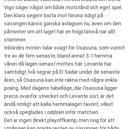
Vigo säger något om både motstånd och eget spel.
Den klara segern borta mot Girona tidigt på
säsongen känns ganska avlägsen nu, även om den
påminner om att laget har en högstanivå när allt
stämmer.
Inbördes möten talar svagt för Osasuna, som vunnit
tre av de fem senaste, bland annat 3-1 hemma
våren då lagen senast möttes här. Levante har
samtidigt två segrar på El Sadar under de senaste
åren, så Osasuna kan inte räkna med några enkla
poäng. Med dagens tabelläge, där Osasuna ligger
precis ovanför strecket och Levante sist, är det
ändå rimligt att kalla hemmalaget favorit, vilket
också speglades i oddsen inför matchen.
Det är ingen direkt playoffkamp, men nog för att
utgången kan prägla resten av säsongen för båda