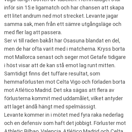
inför sin 15:e ligamatch och har chansen att skapa
ett litet andrum ned mot strecket. Levante jagar
samma sak, men från ett sämre utgångsläge och
med fler lag att passera.
Ser vi till raden bakåt har Osasuna blandat en del,
men de har ofta varit med i matcherna. Kryss borta
mot Mallorca senast och seger mot Getafe tidigare
i höst visar att de kan stå emot lag runt mitten.
Samtidigt finns det tuffare resultat, som
hemmaförlusten mot Celta Vigo och förladen borta
mot Atlético Madrid. Det ska sägas att flera av
förlusterna kommit med uddamålet, vilket antyder
att laget ändå hängt med spelmässigt.
Levante kommer in i mötet med fyra raka nederlag
och en defensiv som haft det jobbigt. Förluster mot
Athletic Bilbao, Valencia, Atlético Madrid och Celta