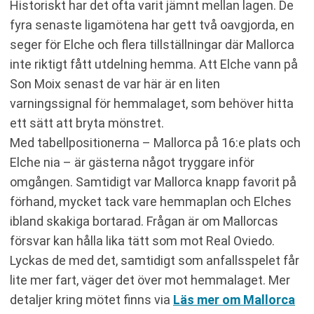
Historiskt har det ofta varit jämnt mellan lagen. De
fyra senaste ligamötena har gett två oavgjorda, en
seger för Elche och flera tillställningar där Mallorca
inte riktigt fått utdelning hemma. Att Elche vann på
Son Moix senast de var här är en liten
varningssignal för hemmalaget, som behöver hitta
ett sätt att bryta mönstret.
Med tabellpositionerna – Mallorca på 16:e plats och
Elche nia – är gästerna något tryggare inför
omgången. Samtidigt var Mallorca knapp favorit på
förhand, mycket tack vare hemmaplan och Elches
ibland skakiga bortarad. Frågan är om Mallorcas
försvar kan hålla lika tätt som mot Real Oviedo.
Lyckas de med det, samtidigt som anfallsspelet får
lite mer fart, väger det över mot hemmalaget. Mer
detaljer kring mötet finns via
Läs mer om Mallorca