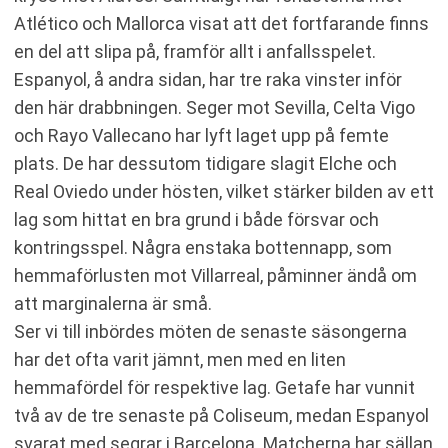
Atlético och Mallorca visat att det fortfarande finns
en del att slipa på, framför allt i anfallsspelet.
Espanyol, å andra sidan, har tre raka vinster inför
den här drabbningen. Seger mot Sevilla, Celta Vigo
och Rayo Vallecano har lyft laget upp på femte
plats. De har dessutom tidigare slagit Elche och
Real Oviedo under hösten, vilket stärker bilden av ett
lag som hittat en bra grund i både försvar och
kontringsspel. Några enstaka bottennapp, som
hemmaförlusten mot Villarreal, påminner ändå om
att marginalerna är små.
Ser vi till inbördes möten de senaste säsongerna
har det ofta varit jämnt, men med en liten
hemmafördel för respektive lag. Getafe har vunnit
två av de tre senaste på Coliseum, medan Espanyol
svarat med segrar i Barcelona. Matcherna har sällan