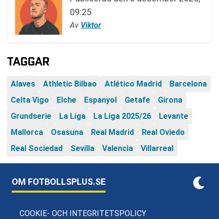
09:25
Av
Viktor
TAGGAR
Alaves
Athletic Bilbao
Atlético Madrid
Barcelona
Celta Vigo
Elche
Espanyol
Getafe
Girona
Grundserie
La Liga
La Liga 2025/26
Levante
Mallorca
Osasuna
Real Madrid
Real Oviedo
Real Sociedad
Sevilla
Valencia
Villarreal
OM FOTBOLLSPLUS.SE
COOKIE- OCH INTEGRITETSPOLICY