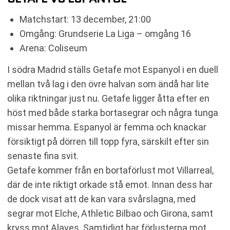
Matchstart: 13 december, 21:00
Omgång: Grundserie La Liga – omgång 16
Arena: Coliseum
I södra Madrid ställs Getafe mot Espanyol i en duell
mellan två lag i den övre halvan som ändå har lite
olika riktningar just nu. Getafe ligger åtta efter en
höst med både starka bortasegrar och några tunga
missar hemma. Espanyol är femma och knackar
försiktigt på dörren till topp fyra, särskilt efter sin
senaste fina svit.
Getafe kommer från en bortaförlust mot Villarreal,
där de inte riktigt orkade stå emot. Innan dess har
de dock visat att de kan vara svårslagna, med
segrar mot Elche, Athletic Bilbao och Girona, samt
kryss mot Alaves. Samtidigt har förlusterna mot