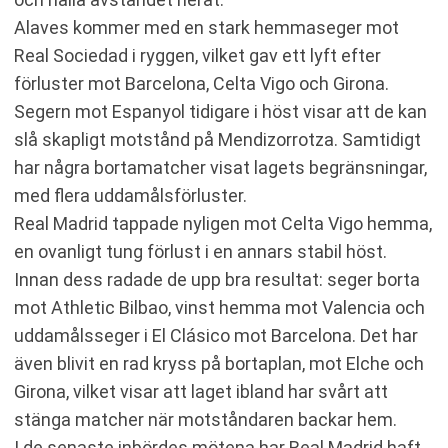
Alaves kommer med en stark hemmaseger mot
Real Sociedad i ryggen, vilket gav ett lyft efter
förluster mot Barcelona, Celta Vigo och Girona.
Segern mot Espanyol tidigare i höst visar att de kan
slå skapligt motstånd på Mendizorrotza. Samtidigt
har några bortamatcher visat lagets begränsningar,
med flera uddamålsförluster.
Real Madrid tappade nyligen mot Celta Vigo hemma,
en ovanligt tung förlust i en annars stabil höst.
Innan dess radade de upp bra resultat: seger borta
mot Athletic Bilbao, vinst hemma mot Valencia och
uddamålsseger i El Clásico mot Barcelona. Det har
även blivit en rad kryss på bortaplan, mot Elche och
Girona, vilket visar att laget ibland har svårt att
stänga matcher när motståndaren backar hem.
I de senaste inbördes mötena har Real Madrid haft