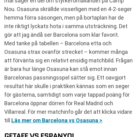
mål säger en del om styrkeförhållandet på Camp
Nou. Osasuna skrällde visserligen med en 4-2-seger
hemma förra säsongen, men på bortaplan har de
inte riktigt lyckats hota i samma utsträckning. Det
gör att jag ändå ser Barcelona som klar favorit.
Med tanke på tabellen – Barcelona etta och
Osasuna strax ovanför strecket – kommer många
att förvänta sig en relativt ensidig matchbild. Frågan
är bara hur länge Osasuna kan stå emot innan
Barcelonas passningsspel sätter sig. Ett oavgjort
resultat här skulle i praktiken kännas som en seger
för gästerna, samtidigt som varje tappad poäng för
Barcelona öppnar dörren för Real Madrid och
Villarreal. För mer matchinfo går det att klicka vidare
till
Läs mer om Barcelona vs Osasuna >
.
GETAFE VS ESPANYOL