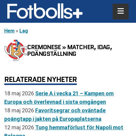
Hem
»
Lag
CREMONESE » MATCHER, IDAG,
POÄNGSTÄLLNING
RELATERADE NYHETER
18 maj 2026
Serie A i vecka 21 – Kampen om
Europa och överlevnad i sista omgången
18 maj 2026
Favoritsegrar och oväntade
poängtapp i jakten på Europaplatserna
12 maj 2026
Tung hemmaförlust för Napoli mot
Bologna