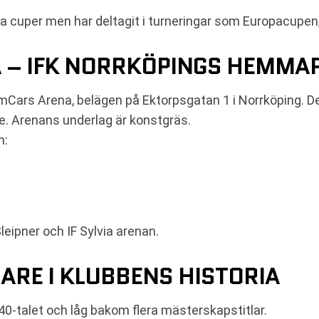
lla cuper men har deltagit i turneringar som Europacupen
 – IFK NORRKÖPINGS HEMMA
mCars Arena, belägen på Ektorpsgatan 1 i Norrköping. D
e. Arenans underlag är konstgräs.
n:
eipner och IF Sylvia arenan.
ARE I KLUBBENS HISTORIA
40-talet och låg bakom flera mästerskapstitlar.