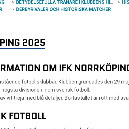
LAN
BETYDELSEFULLA TRÄNARE I KLUBBENS HISTORIA
HI
R
DERBYRIVALER OCH HISTORISKA MATCHER
PING 2025
RMATION OM IFK NORRKÖPIN
stående fotbollsklubbar. Klubben grundades den 29 maj 
n högsta divisionen inom svensk fotboll.
vit tröja med blå detaljer. Bortastället är rött med svar
SK FOTBOLL