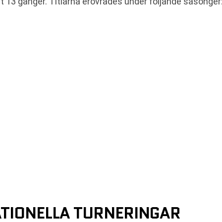
lt 13 gånger. Titlarna erövrades under följande säsonger
ATIONELLA TURNERINGAR