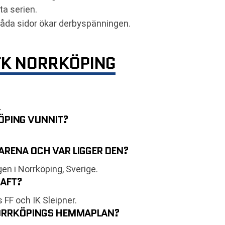
a serien.
åda sidor ökar derbyspänningen.
FK NORRKÖPING
.
ÖPING VUNNIT?
RENA OCH VAR LIGGER DEN?
n i Norrköping, Sverige.
HAFT?
 FF och IK Sleipner.
NORRKÖPINGS HEMMAPLAN?