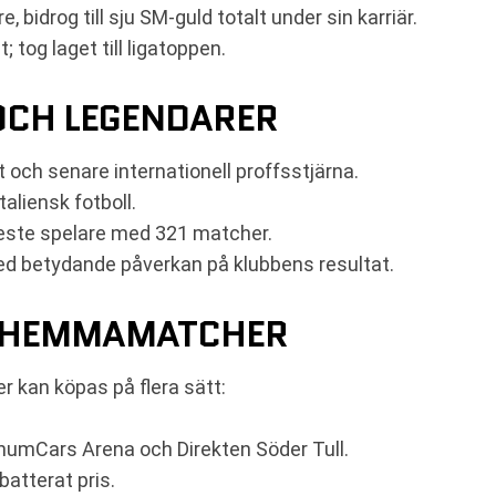
e, bidrog till sju SM-guld totalt under sin karriär.
; tog laget till ligatoppen.
OCH LEGENDARER
och senare internationell proffsstjärna.
taliensk fotboll.
este spelare med 321 matcher.
med betydande påverkan på klubbens resultat.
LL HEMMAMATCHER
er kan köpas på flera sätt:
numCars Arena och Direkten Söder Tull.
rabatterat pris.