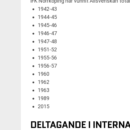
IFK Norrköping har vunnit Allsvenskan tota
1942-43
1944-45
1945-46
1946-47
1947-48
1951-52
1955-56
1956-57
1960
1962
1963
1989
2015
DELTAGANDE I INTERN