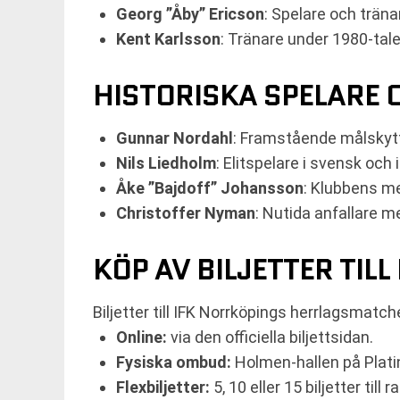
Georg ”Åby” Ericson
: Spelare och tränar
Kent Karlsson
: Tränare under 1980-talet
HISTORISKA SPELARE 
Gunnar Nordahl
: Framstående målskytt 
Nils Liedholm
: Elitspelare i svensk och i
Åke ”Bajdoff” Johansson
: Klubbens m
Christoffer Nyman
: Nutida anfallare 
KÖP AV BILJETTER TI
Biljetter till IFK Norrköpings herrlagsmatch
Online:
via den officiella biljettsidan.
Fysiska ombud:
Holmen-hallen på Plati
Flexbiljetter:
5, 10 eller 15 biljetter till 