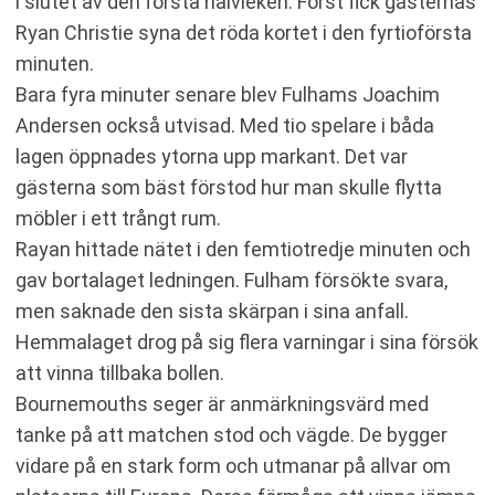
i slutet av den första halvleken. Först fick gästernas
Ryan Christie syna det röda kortet i den fyrtioförsta
minuten.
Bara fyra minuter senare blev Fulhams Joachim
Andersen också utvisad. Med tio spelare i båda
lagen öppnades ytorna upp markant. Det var
gästerna som bäst förstod hur man skulle flytta
möbler i ett trångt rum.
Rayan hittade nätet i den femtiotredje minuten och
gav bortalaget ledningen. Fulham försökte svara,
men saknade den sista skärpan i sina anfall.
Hemmalaget drog på sig flera varningar i sina försök
att vinna tillbaka bollen.
Bournemouths seger är anmärkningsvärd med
tanke på att matchen stod och vägde. De bygger
vidare på en stark form och utmanar på allvar om