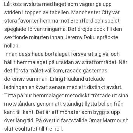
Låt oss avsluta med laget som vägrar ge upp
striden i toppen av tabellen. Manchester City var
stora favoriter hemma mot Brentford och spelet
speglade förväntningarna. Det dröjde dock till den
sextionde minuten innan Jeremy Doku spräckte
nollan.
Innan dess hade bortalaget försvarat sig väl och
hållit hemmalaget på utsidan av straffområdet. När
det första målet väl kom, rasade gästernas
defensiv samman. Erling Haaland utökade
ledningen en kvart senare med ett distinkt avslut.
Titta på hur hemmalaget metodiskt tröttade ut sina
motståndare genom att ständigt flytta bollen från
kant till kant. Det är ett mönster som byggts upp
över lång tid. På övertid fastställde Omar Marmoush
slutresultatet till tre noll.