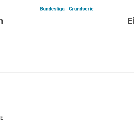
Bundesliga - Grundserie
n
E
E