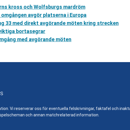
yerns kross och Wolfsburgs mardröm
a omgången avgör platserna i Europa
ng 33 med direkt avgörande möten kring strecken
iktiga bortasegrar
l omgång med avgörande möten
SS
n. Vi reserverar oss för eventuella felskrivningar, faktafel och inaktue
er, spelscheman och annan matchrelaterad information.