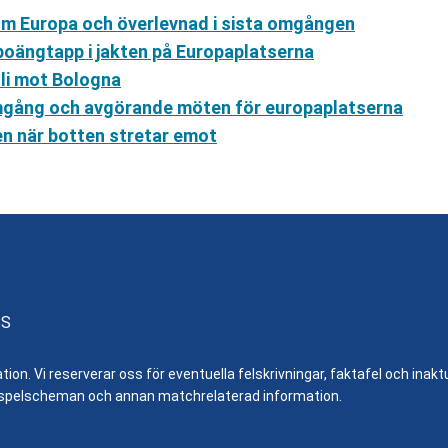
 om Europa och överlevnad i sista omgången
poängtapp i jakten på Europaplatserna
li mot Bologna
 omgång och avgörande möten för europaplatserna
n när botten stretar emot
SS
n. Vi reserverar oss för eventuella felskrivningar, faktafel och inaktue
er, spelscheman och annan matchrelaterad information.