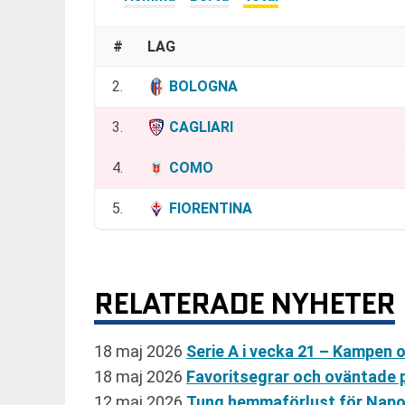
#
LAG
2.
BOLOGNA
3.
CAGLIARI
4.
COMO
5.
FIORENTINA
RELATERADE NYHETER
18 maj 2026
Serie A i vecka 21 – Kampen
18 maj 2026
Favoritsegrar och oväntade 
12 maj 2026
Tung hemmaförlust för Napo