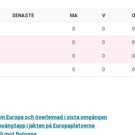
SENASTE
MA
V
0
0
0
0
0
0
0
0
0
0
0
0
 om Europa och överlevnad i sista omgången
poängtapp i jakten på Europaplatserna
li mot Bologna