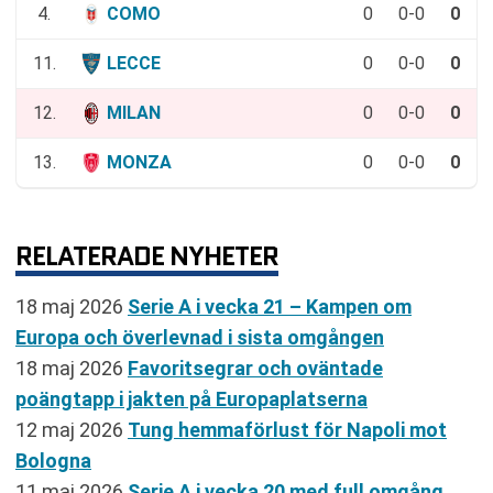
4.
COMO
0
0-0
0
11.
LECCE
0
0-0
0
12.
MILAN
0
0-0
0
13.
MONZA
0
0-0
0
RELATERADE NYHETER
18 maj 2026
Serie A i vecka 21 – Kampen om
Europa och överlevnad i sista omgången
18 maj 2026
Favoritsegrar och oväntade
poängtapp i jakten på Europaplatserna
12 maj 2026
Tung hemmaförlust för Napoli mot
Bologna
11 maj 2026
Serie A i vecka 20 med full omgång