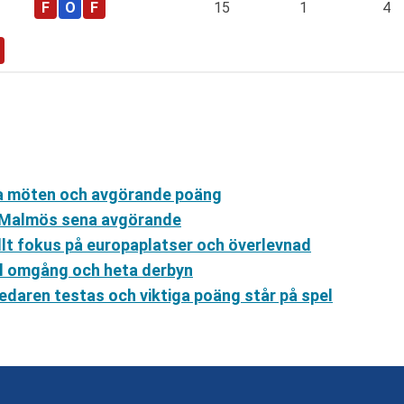
15
1
4
ga möten och avgörande poäng
 Malmös sena avgörande
llt fokus på europaplatser och överlevnad
ll omgång och heta derbyn
ledaren testas och viktiga poäng står på spel