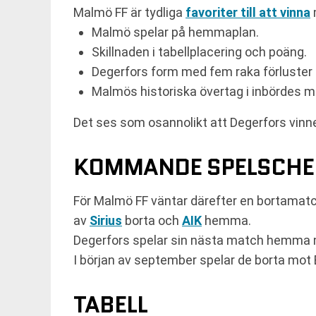
Malmö FF är tydliga
favoriter till att vinna
Malmö spelar på hemmaplan.
Skillnaden i tabellplacering och poäng.
Degerfors form med fem raka förluster 
Malmös historiska övertag i inbördes m
Det ses som osannolikt att Degerfors vinner
KOMMANDE SPELSCH
För Malmö FF väntar därefter en bortama
av
Sirius
borta och
AIK
hemma.
Degerfors spelar sin nästa match hemma m
I början av september spelar de borta mot
TABELL