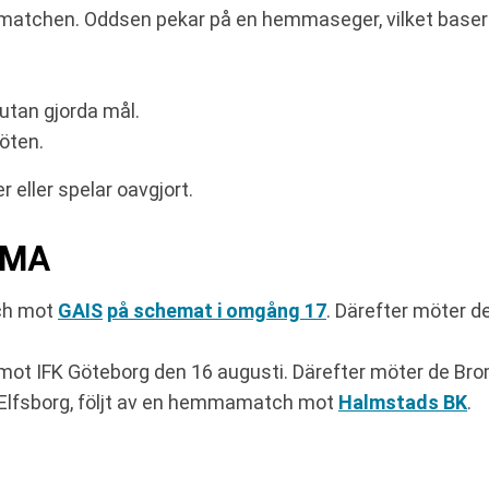
matchen. Oddsen pekar på en hemmaseger, vilket baseras
utan gjorda mål.
öten.
 eller spelar oavgjort.
EMA
tch mot
GAIS
på schemat i omgång 17
. Därefter möter d
ot IFK Göteborg den 16 augusti. Därefter möter de Bro
 Elfsborg, följt av en hemmamatch mot
Halmstads BK
.