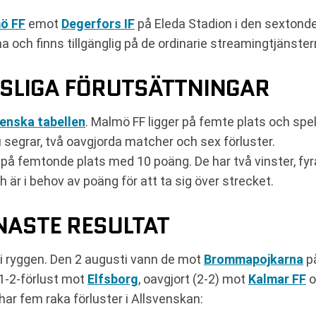
ö FF
emot
Degerfors IF
på Eleda Stadion i den sexton
na och finns tillgänglig på de ordinarie streamingtjänste
TSLIGA FÖRUTSÄTTNINGAR
venska tabellen
. Malmö FF ligger på femte plats och spel
u segrar, två oavgjorda matcher och sex förluster.
r på femtonde plats med 10 poäng. De har två vinster, fy
 är i behov av poäng för att ta sig över strecket.
ASTE RESULTAT
 ryggen. Den 2 augusti vann de mot
Brommapojkarna
på
 1-2-förlust mot
Elfsborg
, oavgjort (2-2) mot
Kalmar FF
o
ar fem raka förluster i Allsvenskan: