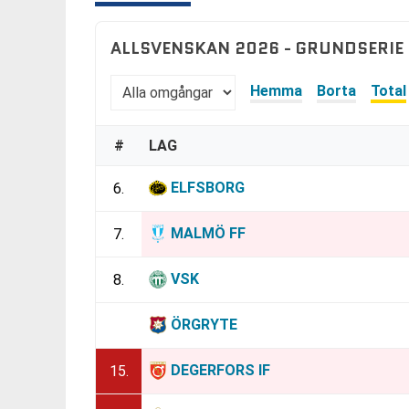
ALLSVENSKAN 2026 - GRUNDSERIE
Hemma
Borta
Total
#
LAG
ELFSBORG
6.
MALMÖ FF
7.
VSK
8.
ÖRGRYTE
14.
DEGERFORS IF
15.