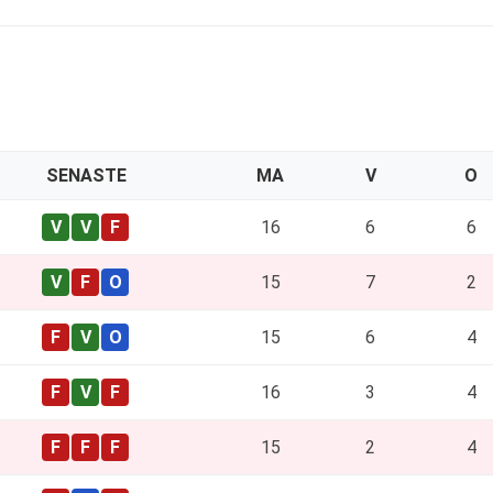
SENASTE
MA
V
O
16
6
6
15
7
2
15
6
4
16
3
4
15
2
4