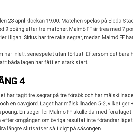
en 23 april klockan 19.00. Matchen spelas på Eleda Stad
n med 9 poäng efter tre matcher. Malmö FF är trea med 7
er i ligan. Sirius har tre raka segrar, medan Malmö FF ha
om har inlett seriespelet utan förlust. Eftersom det bara
att båda lagen har fått en stark start.
ÅNG 4
t har tagit tre segrar på tre försök och har målskillnaden
och en oavgjord. Laget har målskillnaden 5-2, vilket ger 
å poäng. En seger för Malmö FF skulle därmed föra laget f
n efter omgången om övriga resultat inte förändrar läget.
dra längre slutsatser så tidigt på säsongen.