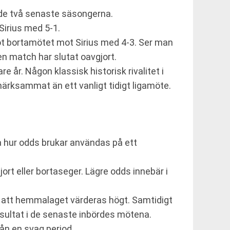
 de två senaste säsongerna.
Sirius med 5-1.
 bortamötet mot Sirius med 4-3. Ser man
en match har slutat oavgjort.
e år. Någon klassisk historisk rivalitet i
ärksammat än ett vanligt tidigt ligamöte.
va hur odds brukar användas på ett
ort eller bortaseger. Lägre odds innebär i
t att hemmalaget värderas högt. Samtidigt
resultat i de senaste inbördes mötena.
ån en svag period.