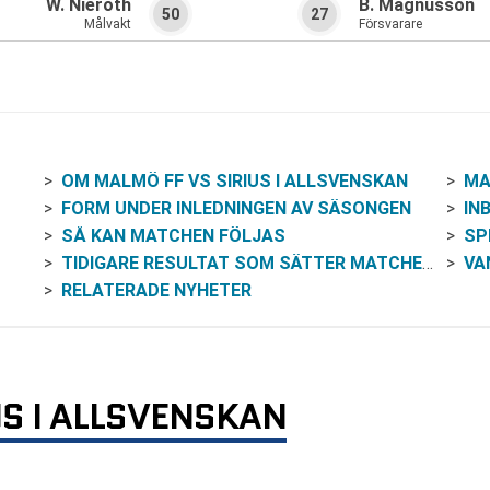
W. Nieroth
B. Magnusson
50
27
Målvakt
Försvarare
OM MALMÖ FF VS SIRIUS I ALLSVENSKAN
MA
FORM UNDER INLEDNINGEN AV SÄSONGEN
IN
SÅ KAN MATCHEN FÖLJAS
SP
TIDIGARE RESULTAT SOM SÄTTER MATCHEN I SAMMANHANG
VA
RELATERADE NYHETER
US I ALLSVENSKAN