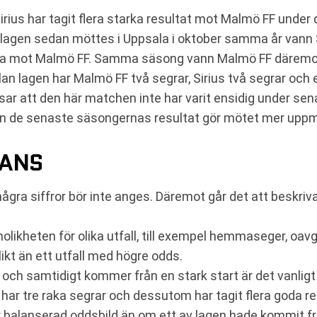
rius har tagit flera starka resultat mot Malmö FF under
r lagen sedan möttes i Uppsala i oktober samma år vann 
rta mot Malmö FF. Samma säsong vann Malmö FF däremot
an lagen har Malmö FF två segrar, Sirius två segrar och 
isar att den här matchen inte har varit ensidig under senar
men de senaste säsongernas resultat gör mötet mer uppm
HANS
 några siffror bör inte anges. Däremot går det att beskri
likheten för olika utfall, till exempel hemmaseger, oavgj
ikt än ett utfall med högre odds.
 och samtidigt kommer från en stark start är det vanlig
n, har tre raka segrar och dessutom har tagit flera goda 
er balanserad oddsbild än om ett av lagen hade kommit fr