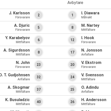
Avbytare
J. Karlsson
I. Diawara
2
1
Försvarare
Målvakt
A. Djuric
M. Nartey
5
8
Försvarare
Mittfältare
Y. Karabelyov
I. Hook
6
12
Mittfältare
Försvarare
A. Sigurdsson
N. Jonsson
8
17
Mittfältare
Anfallare
N. John
V. Ekstrom
23
20
Försvarare
Försvarare
D. T. Gudjohnsen
V. Svensson
32
24
Anfallare
Mittfältare
A. Skogmar
O. Adindu
37
25
Mittfältare
Anfallare
K. Busuladzic
H. Andersson
40
26
Mittfältare
Mittfältare