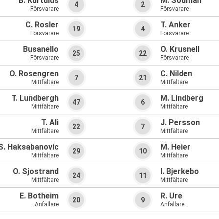
B. Kurtulus
M. Soumah
4
2
Försvarare
Försvarare
C. Rosler
T. Anker
19
4
Försvarare
Försvarare
Busanello
O. Krusnell
25
22
Försvarare
Försvarare
O. Rosengren
C. Nilden
7
21
Mittfältare
Mittfältare
T. Lundbergh
M. Lindberg
47
6
Mittfältare
Mittfältare
T. Ali
J. Persson
22
7
Mittfältare
Mittfältare
S. Haksabanovic
M. Heier
29
10
Mittfältare
Mittfältare
O. Sjostrand
I. Bjerkebo
24
11
Mittfältare
Mittfältare
E. Botheim
R. Ure
20
9
Anfallare
Anfallare