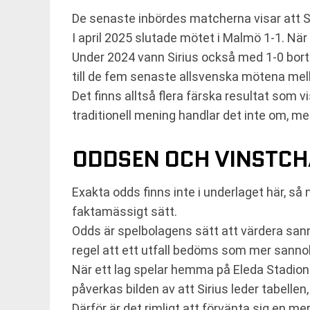
De senaste inbördes matcherna visar att Si
I april 2025 slutade mötet i Malmö 1-1. Nä
Under 2024 vann Sirius också med 1-0 bo
till de fem senaste allsvenska mötena mell
Det finns alltså flera färska resultat som v
traditionell mening handlar det inte om, 
ODDSEN OCH VINSTC
Exakta odds finns inte i underlaget här, så
faktamässigt sätt.
Odds är spelbolagens sätt att värdera sanno
regel att ett utfall bedöms som mer sannol
När ett lag spelar hemma på Eleda Stadion
påverkas bilden av att Sirius leder tabelle
Därför är det rimligt att förvänta sig en m