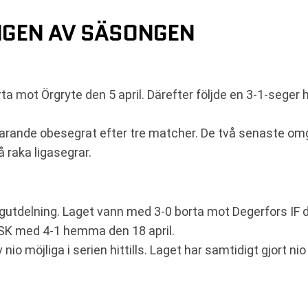
NGEN AV SÄSONGEN
a mot Örgryte den 5 april. Därefter följde en 3-1-seger
farande obesegrat efter tre matcher. De två senaste omgå
 raka ligasegrar.
oängutdelning. Laget vann med 3-0 borta mot Degerfors IF
SK med 4-1 hemma den 18 april.
 nio möjliga i serien hittills. Laget har samtidigt gjort n