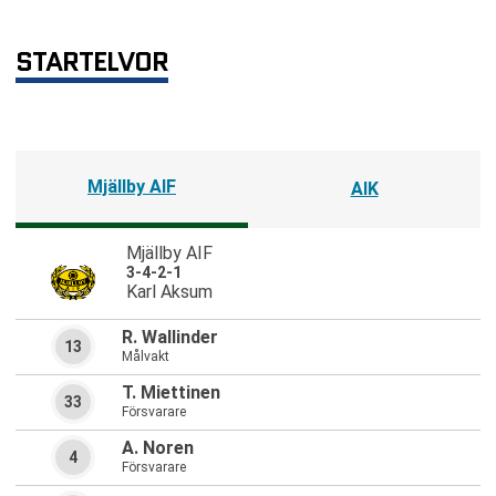
STARTELVOR
Mjällby AIF
AIK
Mjällby AIF
3-4-2-1
Karl Aksum
R. Wallinder
13
Målvakt
T. Miettinen
33
Försvarare
A. Noren
4
Försvarare