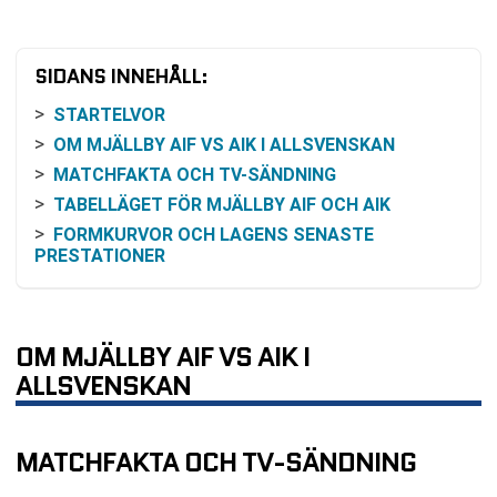
SIDANS INNEHÅLL:
STARTELVOR
OM MJÄLLBY AIF VS AIK I ALLSVENSKAN
MATCHFAKTA OCH TV-SÄNDNING
TABELLÄGET FÖR MJÄLLBY AIF OCH AIK
FORMKURVOR OCH LAGENS SENASTE
PRESTATIONER
FAVORITSKAP OCH ANALYS AV ODDSEN
HISTORIK OCH INBÖRDES MÖTEN
KOMMANDE SPELSCHEMA FÖR KLUBBARNA
OM MJÄLLBY AIF VS AIK I
VANLIGA FRÅGOR OM MJÄLLBY AIF VS AIK
ALLSVENSKAN
SENASTE RESULTAT MJÄLLBY AIF
SENASTE RESULTAT AIK
MATCHFAKTA OCH TV-SÄNDNING
RESULTAT INBÖRDES MÖTEN
TABELL