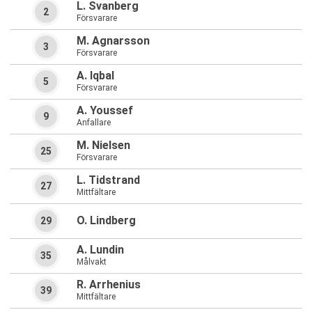
L. Svanberg
2
Försvarare
M. Agnarsson
3
Försvarare
A. Iqbal
5
Försvarare
A. Youssef
9
Anfallare
M. Nielsen
25
Försvarare
L. Tidstrand
27
Mittfältare
O. Lindberg
29
A. Lundin
35
Målvakt
R. Arrhenius
39
Mittfältare