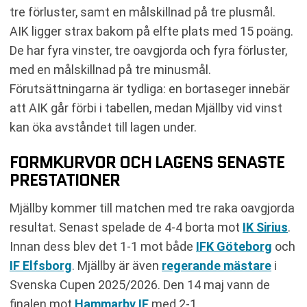
tre förluster, samt en målskillnad på tre plusmål.
AIK ligger strax bakom på elfte plats med 15 poäng.
De har fyra vinster, tre oavgjorda och fyra förluster,
med en målskillnad på tre minusmål.
Förutsättningarna är tydliga: en bortaseger innebär
att AIK går förbi i tabellen, medan Mjällby vid vinst
kan öka avståndet till lagen under.
FORMKURVOR OCH LAGENS SENASTE
PRESTATIONER
Mjällby kommer till matchen med tre raka oavgjorda
resultat. Senast spelade de 4-4 borta mot
IK Sirius
.
Innan dess blev det 1-1 mot både
IFK Göteborg
och
IF Elfsborg
. Mjällby är även
regerande mästare
i
Svenska Cupen 2025/2026. Den 14 maj vann de
finalen mot
Hammarby IF
med 2-1.