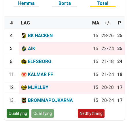
Hemma
Borta
Total
#
LAG
MA
+/-
P
4.
BK HÄCKEN
16
28-26
25
5.
AIK
16
22-24
25
6.
ELFSBORG
16
21-18
24
11.
KALMAR FF
16
21-24
18
12.
MJÄLLBY
15
20-20
17
13.
BROMMAPOJKARNA
15
20-24
17
Qualifying
Qualifying
Kvalspel
Nedflyttning