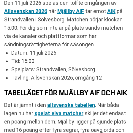
Den 11 juli 2026 spelas den tolfte omgången av
KOMMANDE MATCHER MJÄLLBY AIF
Allsvenskan 2026
när
Mjällby AIF
tar emot
AIK
på
KOMMANDE MATCHER AIK
Strandvallen i Sölvesborg. Matchen börjar klockan
RELATERADE NYHETER
15:00. För dig som inte är på plats sänds matchen
via de kanaler och plattformar som har
sändningsrättigheterna för säsongen.
Datum: 11 juli 2026
Tid: 15:00
Spelplats: Strandvallen, Sölvesborg
Tävling: Allsvenskan 2026, omgång 12
TABELLÄGET FÖR MJÄLLBY AIF OCH AIK
Det är jämnt i den
allsvenska tabellen
. När båda
lagen nu har
spelat elva matcher
skiljer det endast
en poäng mellan dem. Mjällby ligger på sjunde plats
med 16 poäng efter fyra segrar, fyra oavgjorda och