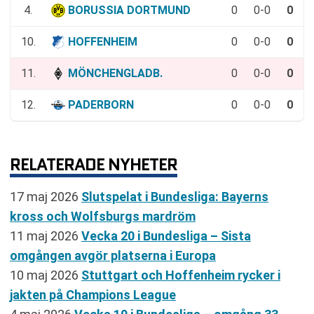
4.
BORUSSIA DORTMUND
0
0-0
0
10.
HOFFENHEIM
0
0-0
0
11.
MÖNCHENGLADB.
0
0-0
0
12.
PADERBORN
0
0-0
0
RELATERADE NYHETER
17 maj 2026
Slutspelat i Bundesliga: Bayerns
kross och Wolfsburgs mardröm
11 maj 2026
Vecka 20 i Bundesliga – Sista
omgången avgör platserna i Europa
10 maj 2026
Stuttgart och Hoffenheim rycker i
jakten på Champions League