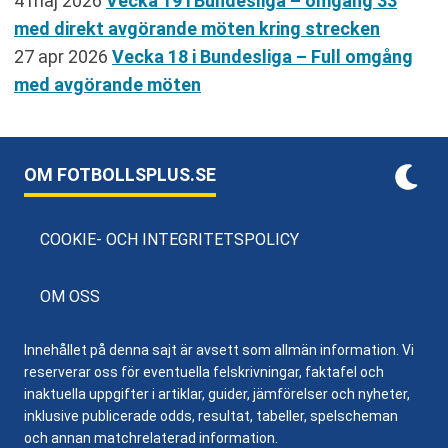
4 maj 2026
Vecka 19 i Bundesliga – omgång 33
med direkt avgörande möten kring strecken
27 apr 2026
Vecka 18 i Bundesliga – Full omgång
med avgörande möten
OM FOTBOLLSPLUS.SE
COOKIE- OCH INTEGRITETSPOLICY
OM OSS
Innehållet på denna sajt är avsett som allmän information. Vi
reserverar oss för eventuella felskrivningar, faktafel och
inaktuella uppgifter i artiklar, guider, jämförelser och nyheter,
inklusive publicerade odds, resultat, tabeller, spelscheman
och annan matchrelaterad information.