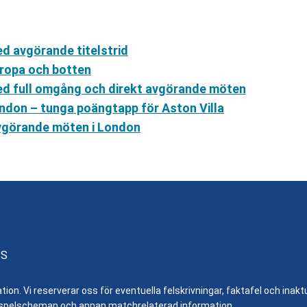
d avgörande titelstrid
uropa och botten
ed full omgång och direkt avgörande möten
ondon – tunga poängtapp för Aston Villa
Avgörande möten i London
SS
n. Vi reserverar oss för eventuella felskrivningar, faktafel och inaktue
er, spelscheman och annan matchrelaterad information.