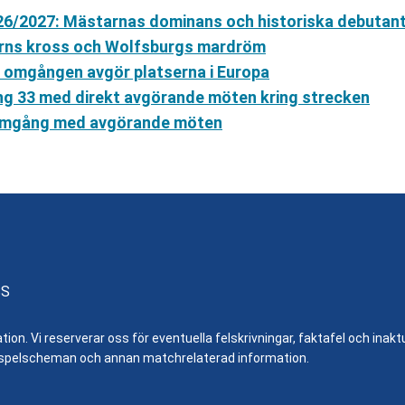
26/2027: Mästarnas dominans och historiska debutan
yerns kross och Wolfsburgs mardröm
a omgången avgör platserna i Europa
ng 33 med direkt avgörande möten kring strecken
l omgång med avgörande möten
SS
n. Vi reserverar oss för eventuella felskrivningar, faktafel och inaktue
er, spelscheman och annan matchrelaterad information.