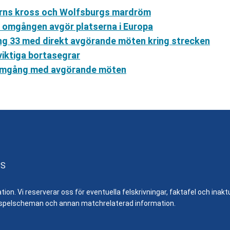
yerns kross och Wolfsburgs mardröm
a omgången avgör platserna i Europa
ng 33 med direkt avgörande möten kring strecken
iktiga bortasegrar
l omgång med avgörande möten
SS
n. Vi reserverar oss för eventuella felskrivningar, faktafel och inaktue
er, spelscheman och annan matchrelaterad information.