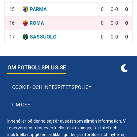
15.
PARMA
0
0-0
0
16.
ROMA
0
0-0
0
17.
SASSUOLO
0
0-0
0
OM FOTBOLLSPLUS.SE
COOKIE- OCH INTEGRITETSPOLICY
OM OSS
Innehållet på denna sajt är avsett som allmän information. Vi
reserverar oss för eventuella felskrivningar, faktafel och
inaktuella uppgifter i artiklar, guider, jämförelser och nyheter,