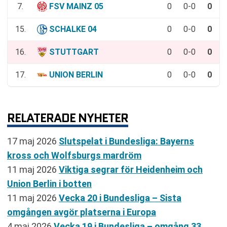
7.
FSV MAINZ 05
0
0-0
0
15.
SCHALKE 04
0
0-0
0
16.
STUTTGART
0
0-0
0
17.
UNION BERLIN
0
0-0
0
RELATERADE NYHETER
17 maj 2026
Slutspelat i Bundesliga: Bayerns
kross och Wolfsburgs mardröm
11 maj 2026
Viktiga segrar för Heidenheim och
Union Berlin i botten
11 maj 2026
Vecka 20 i Bundesliga – Sista
omgången avgör platserna i Europa
4 maj 2026
Vecka 19 i Bundesliga – omgång 33