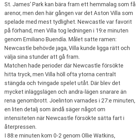
St. James’ Park kan bära fram ett hemmalag som få
arenor, men den här gången var det Aston Villa som
spelade med mest tydlighet. Newcastle var favorit
på förhand, men Villa tog ledningen i 19:e minuten
genom Emiliano Buendía. Målet satte ramen:
Newcastle behövde jaga, Villa kunde ligga rätt och
välja sina stunder att gå fram.
Matchen hade perioder där Newcastle försökte
hitta tryck, men Villa höll ofta ytorna centralt
stängda och tvingade spelet utåt. Där blev det
mycket inläggslägen och andra-lägen snarare än
rena genombrott. Joelinton varnades i 27:e minuten,
en liten detalj som ändå säger något om
intensiteten när Newcastle försökte sätta fart i
återpressen.
I 88:e minuten kom 0-2 genom Ollie Watkins,