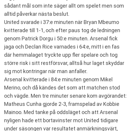
sådant mål som inte säger allt om spelet men som
alltid påverkar nästa beslut.
United svarade i 37:e minuten när Bryan Mbeumo
kvitterade till 1-1, och efter paus tog de ledningen
genom Patrick Dorgu i 50:e minuten. Arsenal fick
jaga och Declan Rice varnades i 64:e, mitt i en fas
där hemmalaget tryckte upp fler spelare och tog
större risk i sitt restförsvar, alltså hur laget skyddar
sig mot kontringar när man anfaller.
Arsenal kvitterade i 84:e minuten genom Mikel
Merino, och då kändes det som att matchen stod
och vägde. Men tre minuter senare kom avgörandet:
Matheus Cunha gjorde 2-3, framspelad av Kobbie
Mainoo. Med tanke på oddsläget och att Arsenal
nyligen hade ett bortavinster mot United tidigare
under säsongen var resultatet anmärkningsvärt,