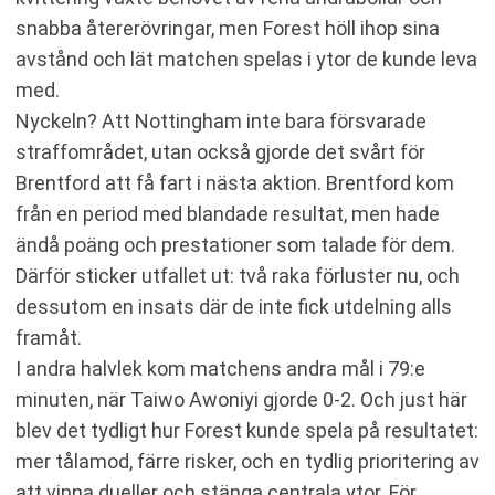
snabba återerövringar, men Forest höll ihop sina
avstånd och lät matchen spelas i ytor de kunde leva
med.
Nyckeln? Att Nottingham inte bara försvarade
straffområdet, utan också gjorde det svårt för
Brentford att få fart i nästa aktion. Brentford kom
från en period med blandade resultat, men hade
ändå poäng och prestationer som talade för dem.
Därför sticker utfallet ut: två raka förluster nu, och
dessutom en insats där de inte fick utdelning alls
framåt.
I andra halvlek kom matchens andra mål i 79:e
minuten, när Taiwo Awoniyi gjorde 0-2. Och just här
blev det tydligt hur Forest kunde spela på resultatet:
mer tålamod, färre risker, och en tydlig prioritering av
att vinna dueller och stänga centrala ytor. För