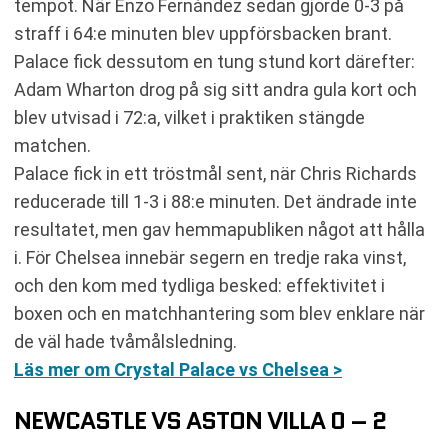
tempot. När Enzo Fernández sedan gjorde 0-3 på
straff i 64:e minuten blev uppförsbacken brant.
Palace fick dessutom en tung stund kort därefter:
Adam Wharton drog på sig sitt andra gula kort och
blev utvisad i 72:a, vilket i praktiken stängde
matchen.
Palace fick in ett tröstmål sent, när Chris Richards
reducerade till 1-3 i 88:e minuten. Det ändrade inte
resultatet, men gav hemmapubliken något att hålla
i. För Chelsea innebär segern en tredje raka vinst,
och den kom med tydliga besked: effektivitet i
boxen och en matchhantering som blev enklare när
de väl hade tvåmålsledning.
Läs mer om Crystal Palace vs Chelsea >
NEWCASTLE VS ASTON VILLA 0 – 2