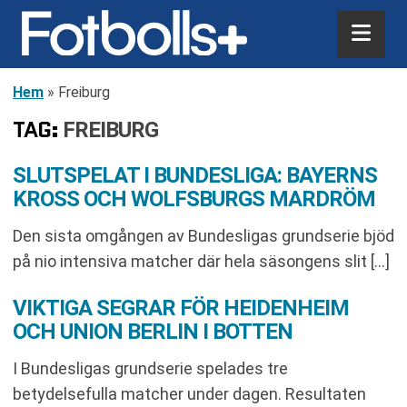
Hem
»
Freiburg
TAG:
FREIBURG
SLUTSPELAT I BUNDESLIGA: BAYERNS
KROSS OCH WOLFSBURGS MARDRÖM
Den sista omgången av Bundesligas grundserie bjöd
på nio intensiva matcher där hela säsongens slit […]
VIKTIGA SEGRAR FÖR HEIDENHEIM
OCH UNION BERLIN I BOTTEN
I Bundesligas grundserie spelades tre
betydelsefulla matcher under dagen. Resultaten