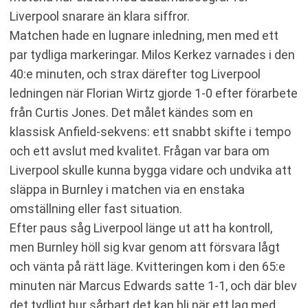
Liverpool snarare än klara siffror.
Matchen hade en lugnare inledning, men med ett
par tydliga markeringar. Milos Kerkez varnades i den
40:e minuten, och strax därefter tog Liverpool
ledningen när Florian Wirtz gjorde 1-0 efter förarbete
från Curtis Jones. Det målet kändes som en
klassisk Anfield-sekvens: ett snabbt skifte i tempo
och ett avslut med kvalitet. Frågan var bara om
Liverpool skulle kunna bygga vidare och undvika att
släppa in Burnley i matchen via en enstaka
omställning eller fast situation.
Efter paus såg Liverpool länge ut att ha kontroll,
men Burnley höll sig kvar genom att försvara lågt
och vänta på rätt läge. Kvitteringen kom i den 65:e
minuten när Marcus Edwards satte 1-1, och där blev
det tydligt hur sårbart det kan bli när ett lag med