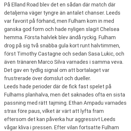
På Elland Road blev det en sådan där match där
detaljerna väger tyngre än antalet chanser. Leeds
var favorit på förhand, men Fulham kom in med
ganska god form och hade nyligen slagit Chelsea
hemma. Första halvlek blev ändå ryckig. Fulham
drog på sig två snabba gula kort runt halvtimmen,
först Timothy Castagne och sedan Sasa Lukic, och
även tränaren Marco Silva varnades i samma veva.
Det gav en tydlig signal om att bortalaget var
frustrerade över domslut och dueller.
Leeds hade perioder där de fick fast spelet på
Fulhams planhalva, men det saknades ofta en sista
passning med rätt tajming. Ethan Ampadu varnades
strax före paus, vilket är värt att lyfta fram
eftersom det kan påverka hur aggressivt Leeds
vågar kliva i pressen. Efter vilan fortsatte Fulham