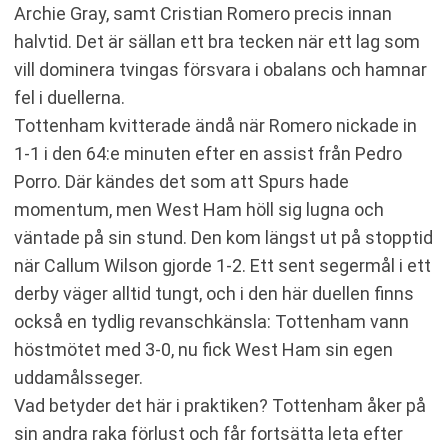
Archie Gray, samt Cristian Romero precis innan
halvtid. Det är sällan ett bra tecken när ett lag som
vill dominera tvingas försvara i obalans och hamnar
fel i duellerna.
Tottenham kvitterade ändå när Romero nickade in
1-1 i den 64:e minuten efter en assist från Pedro
Porro. Där kändes det som att Spurs hade
momentum, men West Ham höll sig lugna och
väntade på sin stund. Den kom längst ut på stopptid
när Callum Wilson gjorde 1-2. Ett sent segermål i ett
derby väger alltid tungt, och i den här duellen finns
också en tydlig revanschkänsla: Tottenham vann
höstmötet med 3-0, nu fick West Ham sin egen
uddamålsseger.
Vad betyder det här i praktiken? Tottenham åker på
sin andra raka förlust och får fortsätta leta efter