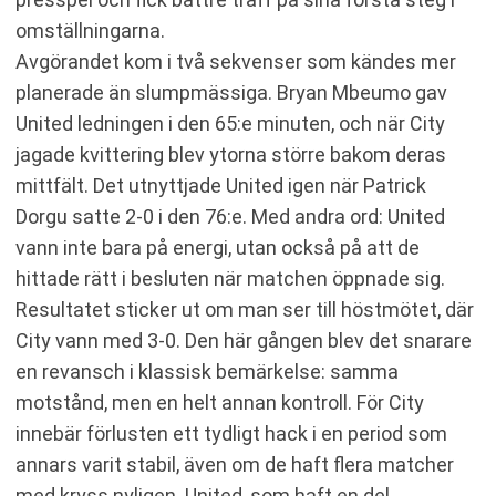
omställningarna.
Avgörandet kom i två sekvenser som kändes mer
planerade än slumpmässiga. Bryan Mbeumo gav
United ledningen i den 65:e minuten, och när City
jagade kvittering blev ytorna större bakom deras
mittfält. Det utnyttjade United igen när Patrick
Dorgu satte 2-0 i den 76:e. Med andra ord: United
vann inte bara på energi, utan också på att de
hittade rätt i besluten när matchen öppnade sig.
Resultatet sticker ut om man ser till höstmötet, där
City vann med 3-0. Den här gången blev det snarare
en revansch i klassisk bemärkelse: samma
motstånd, men en helt annan kontroll. För City
innebär förlusten ett tydligt hack i en period som
annars varit stabil, även om de haft flera matcher
med kryss nyligen. United, som haft en del