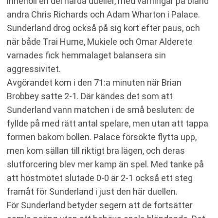
innehöll en del hårda dueller, med varningar på bland
andra Chris Richards och Adam Wharton i Palace.
Sunderland drog också på sig kort efter paus, och
när både Trai Hume, Mukiele och Omar Alderete
varnades fick hemmalaget balansera sin
aggressivitet.
Avgörandet kom i den 71:a minuten när Brian
Brobbey satte 2-1. Där kändes det som att
Sunderland vann matchen i de små besluten: de
fyllde på med rätt antal spelare, men utan att tappa
formen bakom bollen. Palace försökte flytta upp,
men kom sällan till riktigt bra lägen, och deras
slutforcering blev mer kamp än spel. Med tanke på
att höstmötet slutade 0-0 är 2-1 också ett steg
framåt för Sunderland i just den här duellen.
För Sunderland betyder segern att de fortsätter