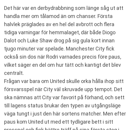
Det här var en derbydrabbning som länge såg ut att
handla mer om tålamod än om chanser. Första
halvlek präglades av en hel del avbrott och flera
tidiga varningar för hemmalaget, där både Diogo
Dalot och Luke Shaw drog på sig gula kort innan
tjugo minuter var spelade. Manchester City fick
också sin dos när Rodri varnades precis före paus,
vilket säger en del om hur tätt och kantigt det blev
centralt.
Frågan var bara om United skulle orka hålla ihop sitt
försvarsspel när City väl skruvade upp tempot. Det
ska nämnas att City var favorit på förhand, och sett
till lagens status brukar den typen av utgångsläge
väga tungt i just den här sortens matcher. Men efter
paus kom United ut med ett tydligare bett i sitt
presspel och fick bättre träff på sina första steg i