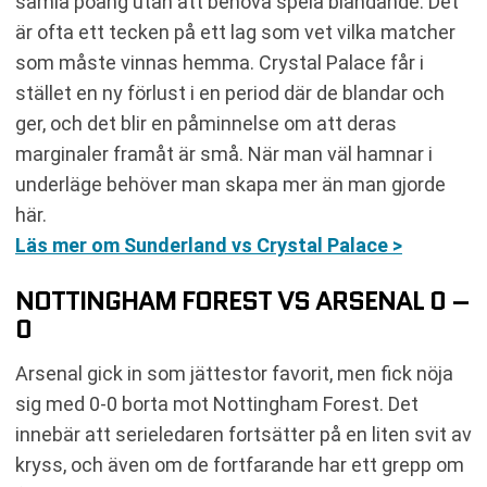
samla poäng utan att behöva spela bländande. Det
är ofta ett tecken på ett lag som vet vilka matcher
som måste vinnas hemma. Crystal Palace får i
stället en ny förlust i en period där de blandar och
ger, och det blir en påminnelse om att deras
marginaler framåt är små. När man väl hamnar i
underläge behöver man skapa mer än man gjorde
här.
Läs mer om Sunderland vs Crystal Palace >
NOTTINGHAM FOREST VS ARSENAL 0 –
0
Arsenal gick in som jättestor favorit, men fick nöja
sig med 0-0 borta mot Nottingham Forest. Det
innebär att serieledaren fortsätter på en liten svit av
kryss, och även om de fortfarande har ett grepp om