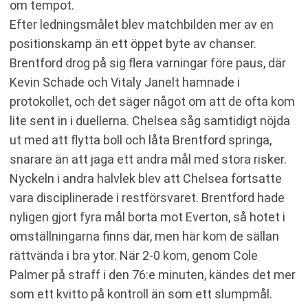
om tempot.
Efter ledningsmålet blev matchbilden mer av en
positionskamp än ett öppet byte av chanser.
Brentford drog på sig flera varningar före paus, där
Kevin Schade och Vitaly Janelt hamnade i
protokollet, och det säger något om att de ofta kom
lite sent in i duellerna. Chelsea såg samtidigt nöjda
ut med att flytta boll och låta Brentford springa,
snarare än att jaga ett andra mål med stora risker.
Nyckeln i andra halvlek blev att Chelsea fortsatte
vara disciplinerade i restförsvaret. Brentford hade
nyligen gjort fyra mål borta mot Everton, så hotet i
omställningarna finns där, men här kom de sällan
rättvända i bra ytor. När 2-0 kom, genom Cole
Palmer på straff i den 76:e minuten, kändes det mer
som ett kvitto på kontroll än som ett slumpmål.