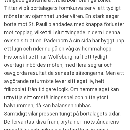
Tittar vi på bortalagets formkurva ser vi ett tydligt
mönster av ojämnhet under våren. En stark seger
borta mot St. Pauli blandades med knappa förluster
mot topplag, vilket till slut tvingade in dem i denna
ovissa situation. Paderborn å sin sida har byggt upp
ett lugn och rider nu på en våg av hemmahopp.
Historiskt sett har Wolfsburg haft ett tydligt
övertag i inbördes möten, med flera segrar och
oavgjorda resultat de senaste säsongerna. Men ett
avgörande returmöte lever sitt eget liv, helt
frikopplat från tidigare logik. Om hemmalaget kan
utnyttja sitt omställningsspel och hitta ytor i
halvrummen, då kan balansen rubbas.
Samtidigt vilar pressen tungt på bortalagets axlar.
De förväntas kliva fram, bryta ner motståndarens
pressfällor och säkra sin fortsatta existens i