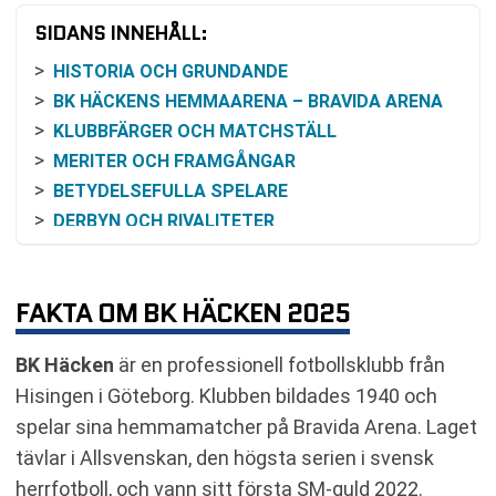
SIDANS INNEHÅLL:
HISTORIA OCH GRUNDANDE
BK HÄCKENS HEMMAARENA – BRAVIDA ARENA
KLUBBFÄRGER OCH MATCHSTÄLL
MERITER OCH FRAMGÅNGAR
BETYDELSEFULLA SPELARE
DERBYN OCH RIVALITETER
BILJETTER TILL BK HÄCKENS HEMMAMATCHER
KLUBBENS GEOGRAFISKA LÄGE OCH
RIVALITETENS BAKGRUND
FAKTA OM BK HÄCKEN 2025
BK Häcken
är en professionell fotbollsklubb från
Hisingen i Göteborg. Klubben bildades 1940 och
spelar sina hemmamatcher på Bravida Arena. Laget
tävlar i Allsvenskan, den högsta serien i svensk
herrfotboll, och vann sitt första SM-guld 2022.