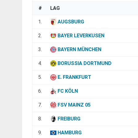
#
LAG
1.
AUGSBURG
2.
BAYER LEVERKUSEN
3.
BAYERN MÜNCHEN
4.
BORUSSIA DORTMUND
5.
E. FRANKFURT
6.
FC KÖLN
7.
FSV MAINZ 05
8.
FREIBURG
9.
HAMBURG