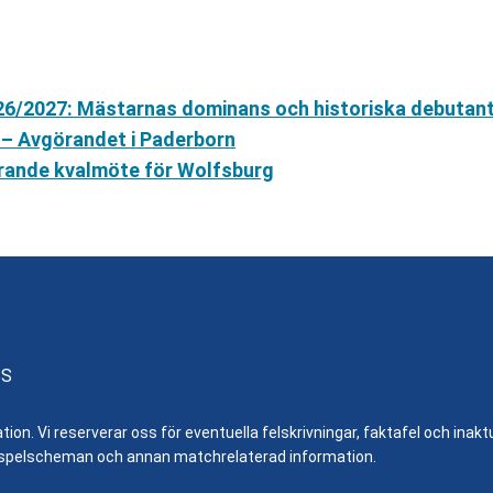
26/2027: Mästarnas dominans och historiska debutan
 – Avgörandet i Paderborn
örande kvalmöte för Wolfsburg
SS
n. Vi reserverar oss för eventuella felskrivningar, faktafel och inaktue
er, spelscheman och annan matchrelaterad information.