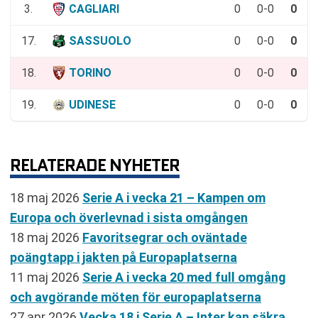
3.
CAGLIARI
0
0-0
0
17.
SASSUOLO
0
0-0
0
18.
TORINO
0
0-0
0
19.
UDINESE
0
0-0
0
RELATERADE NYHETER
18 maj 2026
Serie A i vecka 21 – Kampen om
Europa och överlevnad i sista omgången
18 maj 2026
Favoritsegrar och oväntade
poängtapp i jakten på Europaplatserna
11 maj 2026
Serie A i vecka 20 med full omgång
och avgörande möten för europaplatserna
27 apr 2026
Vecka 18 i Serie A – Inter kan säkra