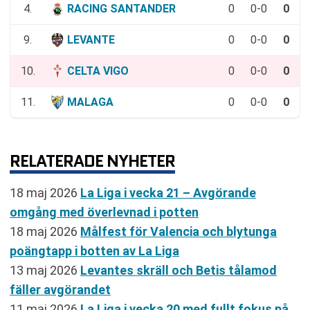
4.
RACING SANTANDER
0
0-0
0
9.
LEVANTE
0
0-0
0
10.
CELTA VIGO
0
0-0
0
11.
MALAGA
0
0-0
0
RELATERADE NYHETER
18 maj 2026
La Liga i vecka 21 – Avgörande
omgång med överlevnad i potten
18 maj 2026
Målfest för Valencia och blytunga
poängtapp i botten av La Liga
13 maj 2026
Levantes skräll och Betis tålamod
fäller avgörandet
11 maj 2026
La Liga i vecka 20 med fullt fokus på