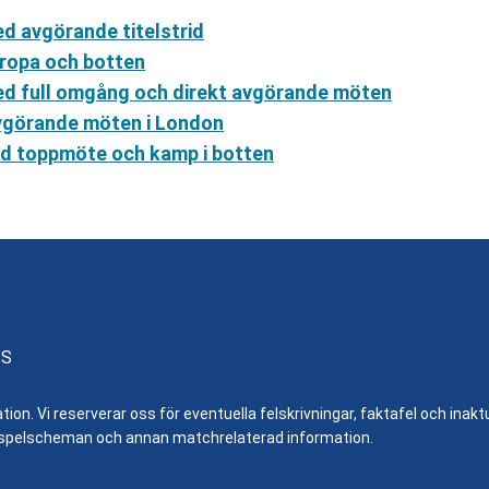
d avgörande titelstrid
uropa och botten
ed full omgång och direkt avgörande möten
Avgörande möten i London
ed toppmöte och kamp i botten
SS
n. Vi reserverar oss för eventuella felskrivningar, faktafel och inaktue
er, spelscheman och annan matchrelaterad information.