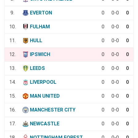
9.
EVERTON
0
0-0
0
10.
FULHAM
0
0-0
0
11.
HULL
0
0-0
0
12.
IPSWICH
0
0-0
0
13.
LEEDS
0
0-0
0
14.
LIVERPOOL
0
0-0
0
15.
MAN UNITED
0
0-0
0
16.
MANCHESTER CITY
0
0-0
0
17.
NEWCASTLE
0
0-0
0
18.
NOTTINGHAM FOREST
0
0-0
0