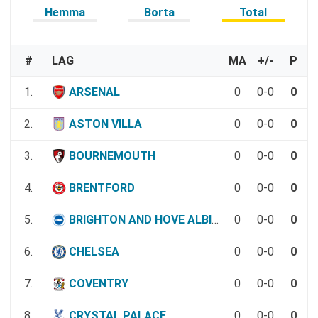
Hemma
Borta
Total
#
LAG
MA
+/-
P
1.
ARSENAL
0
0-0
0
2.
ASTON VILLA
0
0-0
0
3.
BOURNEMOUTH
0
0-0
0
4.
BRENTFORD
0
0-0
0
5.
BRIGHTON AND HOVE ALBION
0
0-0
0
6.
CHELSEA
0
0-0
0
7.
COVENTRY
0
0-0
0
8.
CRYSTAL PALACE
0
0-0
0