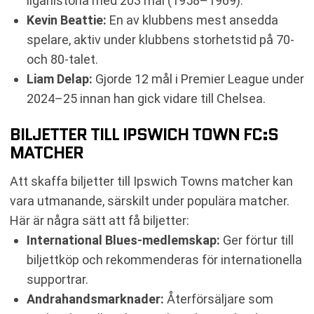
ligahistoria med 203 mål (1958–1969).
Kevin Beattie:
En av klubbens mest ansedda
spelare, aktiv under klubbens storhetstid på 70-
och 80-talet.
Liam Delap:
Gjorde 12 mål i Premier League under
2024–25 innan han gick vidare till Chelsea.
BILJETTER TILL IPSWICH TOWN FC:S
MATCHER
Att skaffa biljetter till Ipswich Towns matcher kan
vara utmanande, särskilt under populära matcher.
Här är några sätt att få biljetter:
International Blues-medlemskap:
Ger förtur till
biljettköp och rekommenderas för internationella
supportrar.
Andrahandsmarknader:
Återförsäljare som