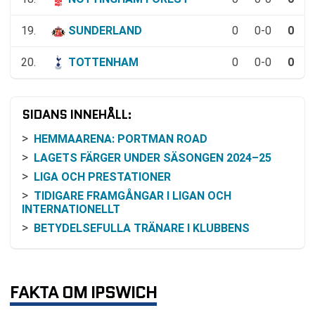
19.
SUNDERLAND
0
0-0
0
20.
TOTTENHAM
0
0-0
0
SIDANS INNEHÅLL:
HEMMAARENA: PORTMAN ROAD
LAGETS FÄRGER UNDER SÄSONGEN 2024–25
LIGA OCH PRESTATIONER
TIDIGARE FRAMGÅNGAR I LIGAN OCH
INTERNATIONELLT
BETYDELSEFULLA TRÄNARE I KLUBBENS
HISTORIA
HISTORISKT VIKTIGA SPELARE
BILJETTER TILL IPSWICH TOWN FC:S MATCHER
FAKTA OM IPSWICH
RIVALITET MED NORWICH CITY FC