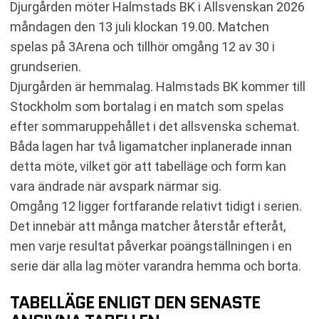
Djurgården möter Halmstads BK i Allsvenskan 2026
SENASTE RESULTAT HALMSTADS BK
RESULTAT INBÖRDES MÖTEN
måndagen den 13 juli klockan 19.00. Matchen
TABELL
spelas på 3Arena och tillhör omgång 12 av 30 i
KOMMANDE MATCHER DJURGÅRDEN
grundserien.
KOMMANDE MATCHER HALMSTADS BK
Djurgården är hemmalag. Halmstads BK kommer till
RELATERADE NYHETER
Stockholm som bortalag i en match som spelas
efter sommaruppehållet i det allsvenska schemat.
Båda lagen har två ligamatcher inplanerade innan
detta möte, vilket gör att tabelläge och form kan
vara ändrade när avspark närmar sig.
Omgång 12 ligger fortfarande relativt tidigt i serien.
Det innebär att många matcher återstår efteråt,
men varje resultat påverkar poängställningen i en
serie där alla lag möter varandra hemma och borta.
TABELLÄGE ENLIGT DEN SENASTE