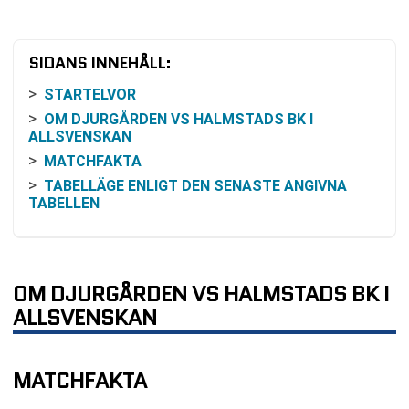
SIDANS INNEHÅLL:
STARTELVOR
OM DJURGÅRDEN VS HALMSTADS BK I
ALLSVENSKAN
MATCHFAKTA
TABELLÄGE ENLIGT DEN SENASTE ANGIVNA
TABELLEN
FORM I DEN SENASTE RESULTATRADEN
INBÖRDES MÖTEN
ODDS OCH VINSTCHANS
OM DJURGÅRDEN VS HALMSTADS BK I
SÅ KAN MATCHEN FÖLJAS
ALLSVENSKAN
BEGREPP I MATCHSAMMANHANGET
VANLIGA FRÅGOR OM DJURGÅRDEN VS
HALMSTADS BK
MATCHFAKTA
SENASTE RESULTAT DJURGÅRDEN