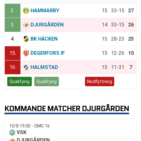
2.
HAMMARBY
15
33-15
27
3.
DJURGÅRDEN
14
33-15
26
4.
BK HÄCKEN
15
28-23
25
15.
DEGERFORS IF
15
12-26
10
16.
HALMSTAD
15
11-31
7
Qualifying
Qualifying
Kvalspel
Nedflyttning
KOMMANDE MATCHER DJURGÅRDEN
10/8 19:00 - OMG 16
VSK
DJURGÅRDEN