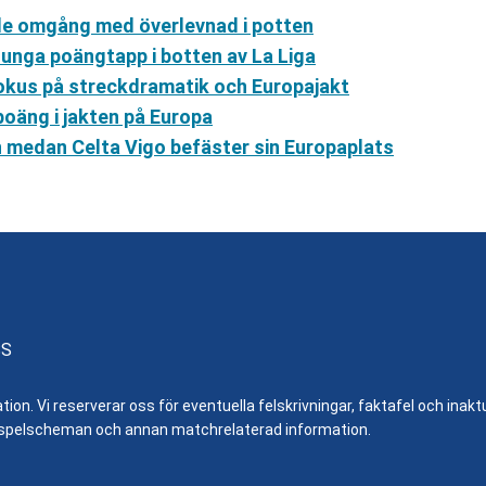
nde omgång med överlevnad i potten
tunga poängtapp i botten av La Liga
 fokus på streckdramatik och Europajakt
poäng i jakten på Europa
en medan Celta Vigo befäster sin Europaplats
SS
n. Vi reserverar oss för eventuella felskrivningar, faktafel och inaktue
er, spelscheman och annan matchrelaterad information.