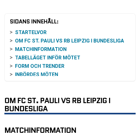
SIDANS INNEHÅLL:
STARTELVOR
OM FC ST. PAULI VS RB LEIPZIG I BUNDESLIGA
MATCHINFORMATION
TABELLÄGET INFÖR MÖTET
FORM OCH TRENDER
INBÖRDES MÖTEN
ODDS OCH SANNOLIKHETER
SÄNDNING OCH BEVAKNING
OM FC ST. PAULI VS RB LEIPZIG I
OM ARENAN
BUNDESLIGA
VANLIGA FRÅGOR OM FC ST. PAULI VS RB
LEIPZIG
TABELL
MATCHINFORMATION
RELATERADE NYHETER