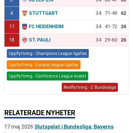
4.
STUTTGART
34
71-49
62
17.
FC HEIDENHEIM
34
41-72
26
18.
ST. PAULI
34
29-60
26
Uppflyttning - Champions League-ligafas
Uppflyttning - Europa League-ligafas
Uppflyttning - Conference League-kvalet
Bundesliga (Nedflyttning)
Nedflyttning - 2. Bundesliga
RELATERADE NYHETER
17 maj 2026
Slutspelat i Bundesliga: Bayerns