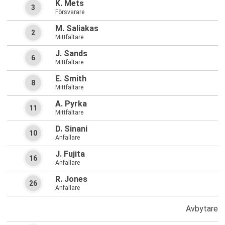
K. Mets
3
Försvarare
M. Saliakas
2
Mittfältare
J. Sands
6
Mittfältare
E. Smith
8
Mittfältare
A. Pyrka
11
Mittfältare
D. Sinani
10
Anfallare
J. Fujita
16
Anfallare
R. Jones
26
Anfallare
Avbytare