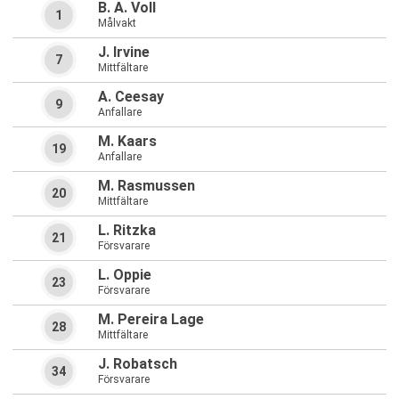
B. A. Voll
1
Målvakt
J. Irvine
7
Mittfältare
A. Ceesay
9
Anfallare
M. Kaars
19
Anfallare
M. Rasmussen
20
Mittfältare
L. Ritzka
21
Försvarare
L. Oppie
23
Försvarare
M. Pereira Lage
28
Mittfältare
J. Robatsch
34
Försvarare