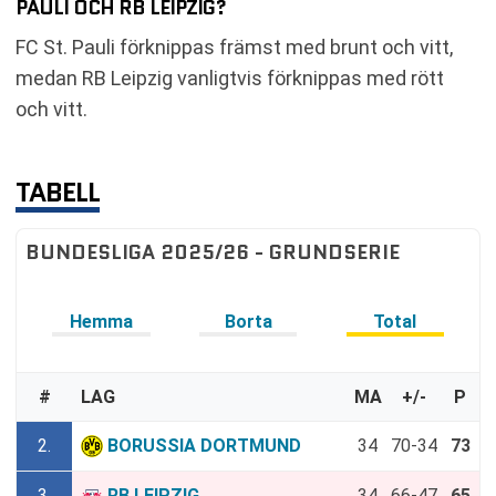
PAULI OCH RB LEIPZIG?
FC St. Pauli förknippas främst med brunt och vitt,
medan RB Leipzig vanligtvis förknippas med rött
och vitt.
TABELL
BUNDESLIGA 2025/26 - GRUNDSERIE
Hemma
Borta
Total
#
LAG
MA
+/-
P
2.
BORUSSIA DORTMUND
34
70-34
73
3.
RB LEIPZIG
34
66-47
65