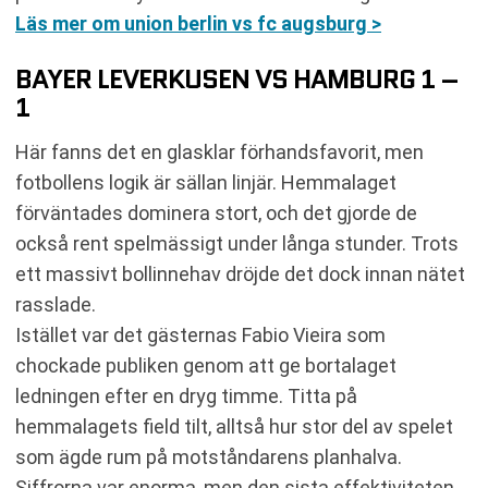
Läs mer om union berlin vs fc augsburg >
BAYER LEVERKUSEN VS HAMBURG 1 –
1
Här fanns det en glasklar förhandsfavorit, men
fotbollens logik är sällan linjär. Hemmalaget
förväntades dominera stort, och det gjorde de
också rent spelmässigt under långa stunder. Trots
ett massivt bollinnehav dröjde det dock innan nätet
rasslade.
Istället var det gästernas Fabio Vieira som
chockade publiken genom att ge bortalaget
ledningen efter en dryg timme. Titta på
hemmalagets field tilt, alltså hur stor del av spelet
som ägde rum på motståndarens planhalva.
Siffrorna var enorma, men den sista effektiviteten