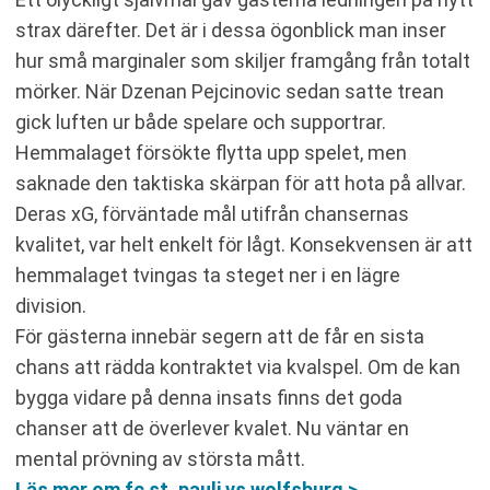
strax därefter. Det är i dessa ögonblick man inser
hur små marginaler som skiljer framgång från totalt
mörker. När Dzenan Pejcinovic sedan satte trean
gick luften ur både spelare och supportrar.
Hemmalaget försökte flytta upp spelet, men
saknade den taktiska skärpan för att hota på allvar.
Deras xG, förväntade mål utifrån chansernas
kvalitet, var helt enkelt för lågt. Konsekvensen är att
hemmalaget tvingas ta steget ner i en lägre
division.
För gästerna innebär segern att de får en sista
chans att rädda kontraktet via kvalspel. Om de kan
bygga vidare på denna insats finns det goda
chanser att de överlever kvalet. Nu väntar en
mental prövning av största mått.
Läs mer om fc st. pauli vs wolfsburg >