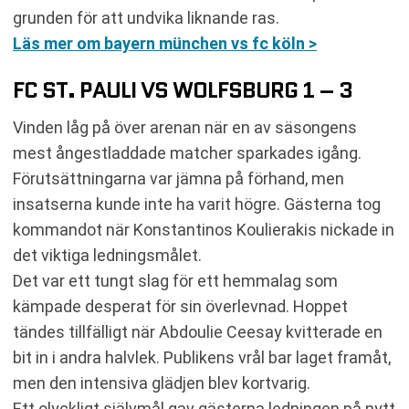
grunden för att undvika liknande ras.
Läs mer om bayern münchen vs fc köln >
FC ST. PAULI VS WOLFSBURG 1 – 3
Vinden låg på över arenan när en av säsongens
mest ångestladdade matcher sparkades igång.
Förutsättningarna var jämna på förhand, men
insatserna kunde inte ha varit högre. Gästerna tog
kommandot när Konstantinos Koulierakis nickade in
det viktiga ledningsmålet.
Det var ett tungt slag för ett hemmalag som
kämpade desperat för sin överlevnad. Hoppet
tändes tillfälligt när Abdoulie Ceesay kvitterade en
bit in i andra halvlek. Publikens vrål bar laget framåt,
men den intensiva glädjen blev kortvarig.
Ett olyckligt självmål gav gästerna ledningen på nytt