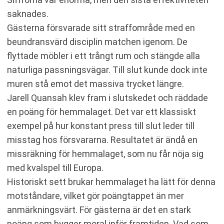
saknades.
Gästerna försvarade sitt straffområde med en
beundransvärd disciplin matchen igenom. De
flyttade möbler i ett trångt rum och stängde alla
naturliga passningsvägar. Till slut kunde dock inte
muren stå emot det massiva trycket längre.
Jarell Quansah klev fram i slutskedet och räddade
en poäng för hemmalaget. Det var ett klassiskt
exempel på hur konstant press till slut leder till
misstag hos försvararna. Resultatet är ändå en
missräkning för hemmalaget, som nu får nöja sig
med kvalspel till Europa.
Historiskt sett brukar hemmalaget ha lätt för denna
motståndare, vilket gör poängtappet än mer
anmärkningsvärt. För gästerna är det en stark
poäng som bygger moral inför framtiden. Vad som