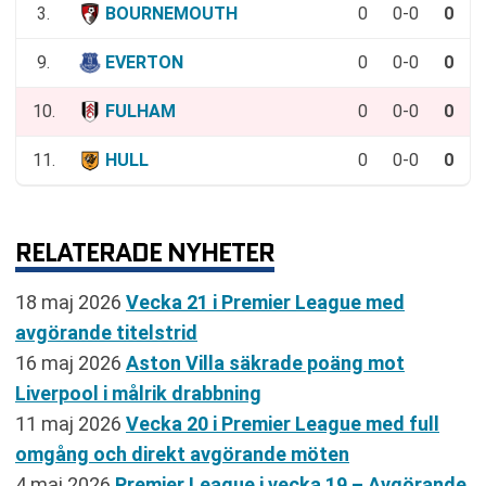
3.
BOURNEMOUTH
0
0-0
0
9.
EVERTON
0
0-0
0
10.
FULHAM
0
0-0
0
11.
HULL
0
0-0
0
RELATERADE NYHETER
18 maj 2026
Vecka 21 i Premier League med
avgörande titelstrid
16 maj 2026
Aston Villa säkrade poäng mot
Liverpool i målrik drabbning
11 maj 2026
Vecka 20 i Premier League med full
omgång och direkt avgörande möten
4 maj 2026
Premier League i vecka 19 – Avgörande