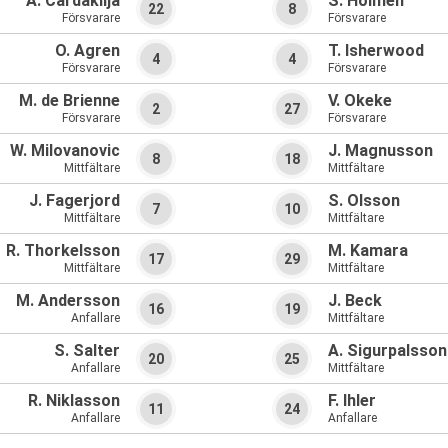
A. Cardaklija
S. Holmen
22
8
Försvarare
Försvarare
O. Agren
T. Isherwood
4
4
Försvarare
Försvarare
M. de Brienne
V. Okeke
2
27
Försvarare
Försvarare
W. Milovanovic
J. Magnusson
8
18
Mittfältare
Mittfältare
J. Fagerjord
S. Olsson
7
10
Mittfältare
Mittfältare
R. Thorkelsson
M. Kamara
17
29
Mittfältare
Mittfältare
M. Andersson
J. Beck
16
19
Anfallare
Mittfältare
S. Salter
A. Sigurpalsson
20
25
Anfallare
Mittfältare
R. Niklasson
F. Ihler
11
24
Anfallare
Anfallare