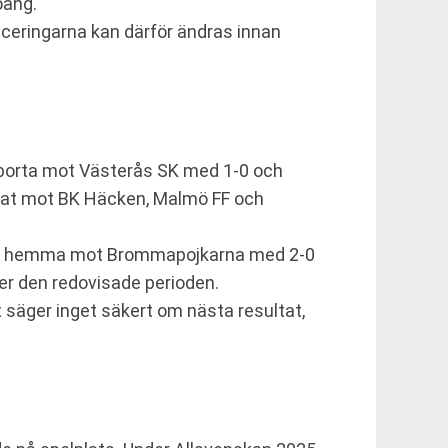
oäng.
ceringarna kan därför ändras innan
t borta mot Västerås SK med 1-0 och
rat mot BK Häcken, Malmö FF och
aget hemma mot Brommapojkarna med 2-0
er den redovisade perioden.
säger inget säkert om nästa resultat,