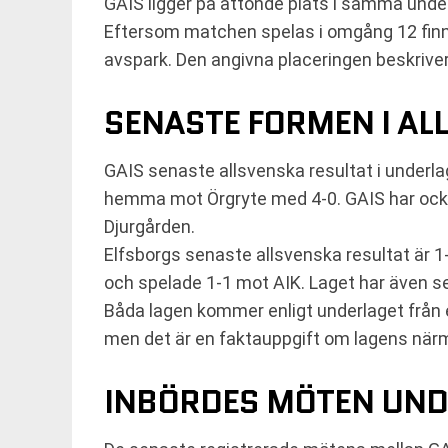
GAIS ligger på åttonde plats i samma unde
Eftersom matchen spelas i omgång 12 finns
avspark. Den angivna placeringen beskriver l
SENASTE FORMEN I A
GAIS senaste allsvenska resultat i underl
hemma mot Örgryte med 4-0. GAIS har ocks
Djurgården.
Elfsborgs senaste allsvenska resultat ä
och spelade 1-1 mot AIK. Laget har även s
Båda lagen kommer enligt underlaget från 
men det är en faktauppgift om lagens när
INBÖRDES MÖTEN UND