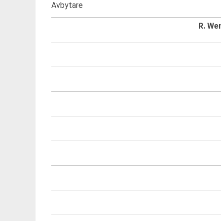
Avbytare
R. We