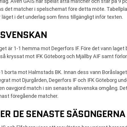
rlag. Även GAIS har spelat åtta matcher och står på 9 p
 det matcher i spelschemat före detta möte. Tabellpla
äget i det underlag som finns tillgängligt inför texten.
LLSVENSKAN
aget är 1-1 hemma mot Degerfors IF. Före det vann lage
å kryssat mot IFK Göteborg och Mjällby AIF samt förlo
r 1-1 borta mot Halmstads BK. Innan dess vann Boråsl
egrat mot Djurgården, Degerfors IF och IFK Göteborg und
en oavgjord match i sin senaste allsvenska omgång. Det 
mast föregående matcher.
ER DE SENASTE SÄSONGERNA