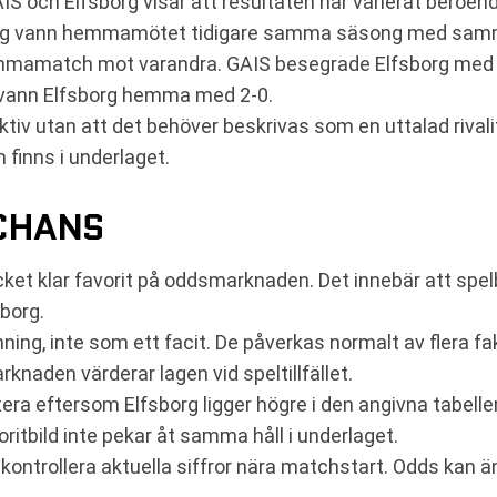
S och Elfsborg visar att resultaten har varierat beroen
rg vann hemmamötet tidigare samma säsong med samma
mmamatch mot varandra. GAIS besegrade Elfsborg med 2
 vann Elfsborg hemma med 2-0.
ktiv utan att det behöver beskrivas som en uttalad rivali
 finns i underlaget.
CHANS
ket klar favorit på oddsmarknaden. Det innebär att sp
borg.
 inte som ett facit. De påverkas normalt av flera fakto
rknaden värderar lagen vid speltillfället.
notera eftersom Elfsborg ligger högre i den angivna tabell
itbild inte pekar åt samma håll i underlaget.
 kontrollera aktuella siffror nära matchstart. Odds kan ä