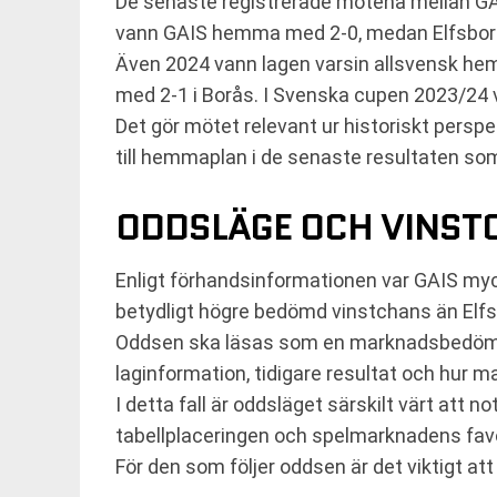
De senaste registrerade mötena mellan GAI
vann GAIS hemma med 2-0, medan Elfsbo
Även 2024 vann lagen varsin allsvensk he
med 2-1 i Borås. I Svenska cupen 2023/24
Det gör mötet relevant ur historiskt perspe
till hemmaplan i de senaste resultaten som
ODDSLÄGE OCH VINST
Enligt förhandsinformationen var GAIS myc
betydligt högre bedömd vinstchans än Elfs
Oddsen ska läsas som en marknadsbedömning,
laginformation, tidigare resultat och hur ma
I detta fall är oddsläget särskilt värt att 
tabellplaceringen och spelmarknadens favor
För den som följer oddsen är det viktigt att