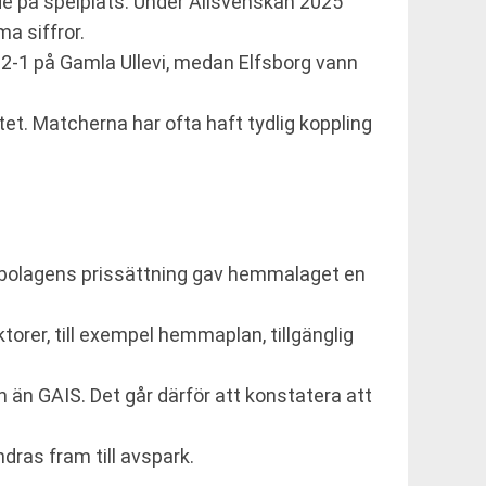
de på spelplats. Under Allsvenskan 2025
 siffror.
-1 på Gamla Ullevi, medan Elfsborg vann
tet. Matcherna har ofta haft tydlig koppling
elbolagens prissättning gav hemmalaget en
rer, till exempel hemmaplan, tillgänglig
en än GAIS. Det går därför att konstatera att
ndras fram till avspark.