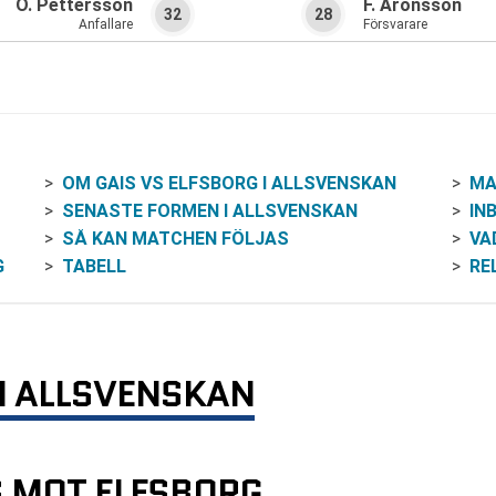
O. Pettersson
F. Aronsson
32
28
Anfallare
Försvarare
OM GAIS VS ELFSBORG I ALLSVENSKAN
MA
SENASTE FORMEN I ALLSVENSKAN
INB
SÅ KAN MATCHEN FÖLJAS
VA
G
TABELL
RE
 I ALLSVENSKAN
S MOT ELFSBORG