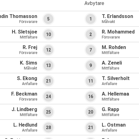
Avbytare
ndin Thomasson
T. Erlandsson
5
1
Försvarare
Målvakt
H. Sletsjoe
R. Mohammed
10
2
Mittfältare
Försvarare
R. Frej
M. Rohden
12
7
Försvarare
Mittfältare
K. Sims
A. Zeneli
13
9
Målvakt
Mittfältare
S. Ekong
T. Silverholt
21
11
Anfallare
Anfallare
F. Beckman
A. Hellemaa
24
16
Försvarare
Mittfältare
J. Lindberg
G. Rapp
25
20
Mittfältare
Mittfältare
L. Hedlund
L. Ostman
28
21
Anfallare
Anfallare