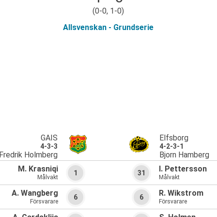
(0-0, 1-0)
Allsvenskan - Grundserie
GAIS
Elfsborg
4-3-3
4-2-3-1
Fredrik Holmberg
Bjorn Hamberg
M. Krasniqi
I. Pettersson
1
31
Målvakt
Målvakt
A. Wangberg
R. Wikstrom
6
6
Försvarare
Försvarare