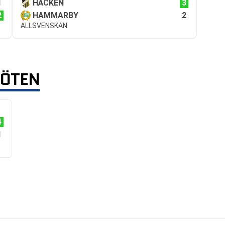
1
3
HÄCKEN
2
2
HAMMARBY
ALLSVENSKAN
MÖTEN
4
1