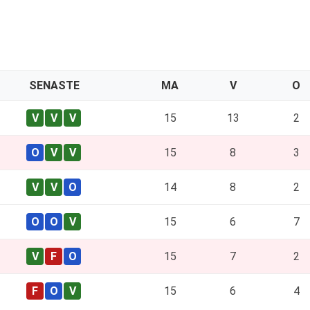
SENASTE
MA
V
O
15
13
2
15
8
3
14
8
2
15
6
7
15
7
2
15
6
4