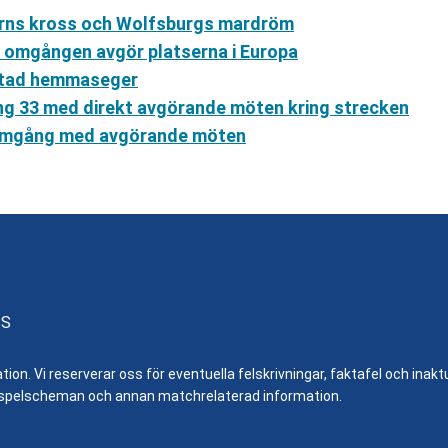
yerns kross och Wolfsburgs mardröm
a omgången avgör platserna i Europa
ntad hemmaseger
ng 33 med direkt avgörande möten kring strecken
l omgång med avgörande möten
SS
n. Vi reserverar oss för eventuella felskrivningar, faktafel och inaktue
er, spelscheman och annan matchrelaterad information.