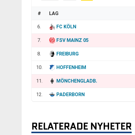
#
LAG
6.
FC KÖLN
7.
FSV MAINZ 05
8.
FREIBURG
10.
HOFFENHEIM
11.
MÖNCHENGLADB.
12.
PADERBORN
RELATERADE NYHETER