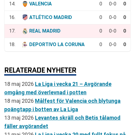
14.
VALENCIA
0
0-0
0
16.
ATLÉTICO MADRID
0
0-0
0
17.
REAL MADRID
0
0-0
0
18.
DEPORTIVO LA CORUNA
0
0-0
0
RELATERADE NYHETER
18 maj 2026
La Liga i vecka 21 – Avgörande
omgång med överlevnad i potten
18 maj 2026
Målfest för Valencia och blytunga
poängtapp i botten av La Liga
13 maj 2026
Levantes skräll och Betis tålamod
fäller avgörandet
11 maj 2026
La Liga i vecka 20 med fullt fokus på