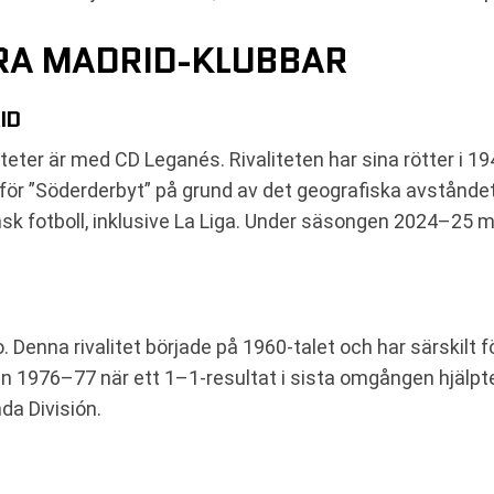
DRA MADRID-KLUBBAR
ID
iteter är med CD Leganés. Rivaliteten har sina rötter i 
för ”Söderderbyt” på grund av det geografiska avståndet
nsk fotboll, inklusive La Liga. Under säsongen 2024–25 mö
Denna rivalitet började på 1960-talet och har särskilt fö
 1976–77 när ett 1–1-resultat i sista omgången hjälpte
da División.