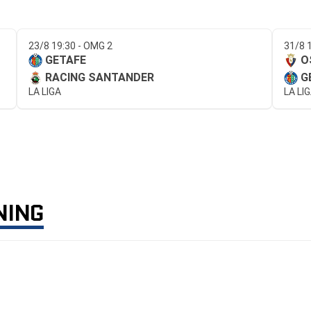
23/8 19:30 - OMG 2
31/8 
GETAFE
O
RACING SANTANDER
G
LA LIGA
LA LI
NING