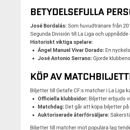
BETYDELSEFULLA PERS
José Bordalás:
Som huvudtränare från 2016
Segunda División till La Liga och uppnådde 
Historiskt viktiga spelare:
Ángel Manuel Vivar Dorado:
En nyckelsp
José Antonio Serrano:
Gjorde klubbens 
KÖP AV MATCHBILJETT
Biljetter till Getafe CF:s matcher i La Liga k
Officiella klubbsidor:
Biljetter erbjuds 
Matchdag:
Det går att köpa biljetter 
Auktoriserade återförsäljare:
Säkerstäl
Biljetter till matcher mot populära lag tend