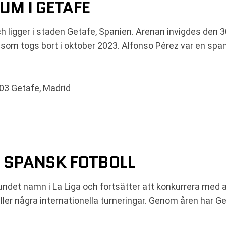
M I GETAFE
ligger i staden Getafe, Spanien. Arenan invigdes den 
om togs bort i oktober 2023. Alfonso Pérez var en span
903 Getafe, Madrid
 SPANSK FOTBOLL
undet namn i La Liga och fortsätter att konkurrera med a
ller några internationella turneringar. Genom åren har G