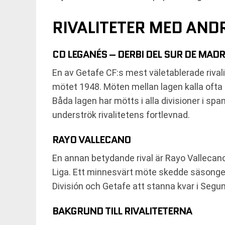
RIVALITETER MED AN
CD LEGANÉS – DERBI DEL SUR DE MADR
En av Getafe CF:s mest väletablerade rival
mötet 1948. Möten mellan lagen kalla ofta 
Båda lagen har mötts i alla divisioner i spa
underströk rivalitetens fortlevnad.
RAYO VALLECANO
En annan betydande rival är Rayo Vallecano. 
Liga. Ett minnesvärt möte skedde säsongen
División och Getafe att stanna kvar i Segun
BAKGRUND TILL RIVALITETERNA