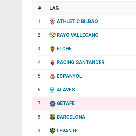
#
LAG
1.
ATHLETIC BILBAO
2.
RAYO VALLECANO
3.
ELCHE
4.
RACING SANTANDER
5.
ESPANYOL
6.
ALAVES
7.
GETAFE
8.
BARCELONA
9.
LEVANTE