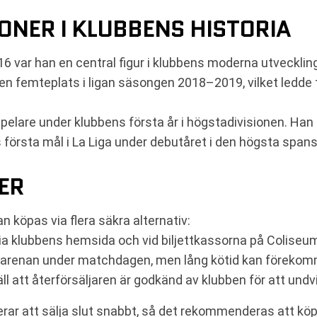
ONER I KLUBBENS HISTORIA
 var han en central figur i klubbens moderna utveckling
en femteplats i ligan säsongen 2018–2019, vilket ledde t
elare under klubbens första år i högstadivisionen. Han bid
första mål i La Liga under debutåret i den högsta spans
ER
an köpas via flera säkra alternativ:
via klubbens hemsida och vid biljettkassorna på Coliseu
på arenan under matchdagen, men lång kötid kan förekom
l att återförsäljaren är godkänd av klubben för att undvi
erar att sälja slut snabbt, så det rekommenderas att köpa 