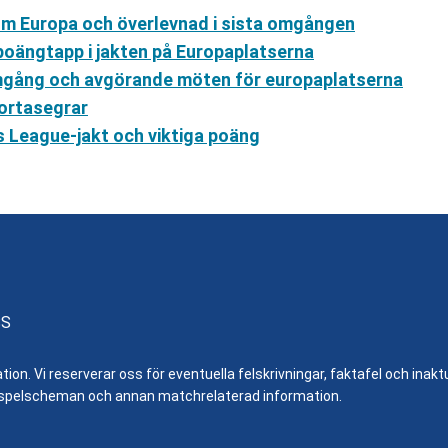
 om Europa och överlevnad i sista omgången
poängtapp i jakten på Europaplatserna
 omgång och avgörande möten för europaplatserna
ortasegrar
s League-jakt och viktiga poäng
SS
n. Vi reserverar oss för eventuella felskrivningar, faktafel och inaktue
er, spelscheman och annan matchrelaterad information.